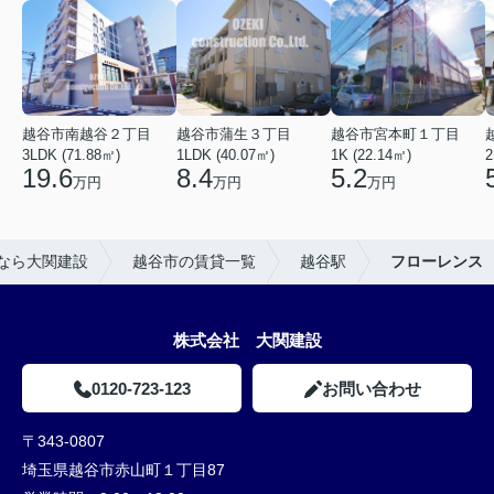
越谷市南越谷２丁目
越谷市蒲生３丁目
越谷市宮本町１丁目
3LDK (71.88㎡)
1LDK (40.07㎡)
1K (22.14㎡)
2
19.6
8.4
5.2
万円
万円
万円
なら大関建設
越谷市の賃貸一覧
越谷駅
フローレンス
株式会社 大関建設
0120-723-123
お問い合わせ
〒343-0807
埼玉県越谷市赤山町１丁目87