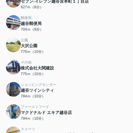
セブン-イレブン越谷宮本町１丁目店
627ｍ（8分）
郵便局
越谷郵便局
704ｍ（9分）
公園
大沢公園
770ｍ（10分）
その他
株式会社大関建設
775ｍ（10分）
ショッピングセンター
越谷ツインシティ
784ｍ（10分）
ファーストフード
マクドナルド エキア越谷店
794ｍ（10分）
スイーツ