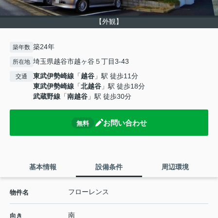
【外観】
築24年
築年数
埼玉県越谷市越ヶ谷５丁目3-43
所在地
東武伊勢崎線
「
越谷
」駅 徒歩11分
交通
東武伊勢崎線
「
北越谷
」駅 徒歩18分
武蔵野線
「
南越谷
」駅 徒歩30分
お問い合わせ
無料
基本情報
設備条件
周辺環境
フローレンス
物件名
南
向き