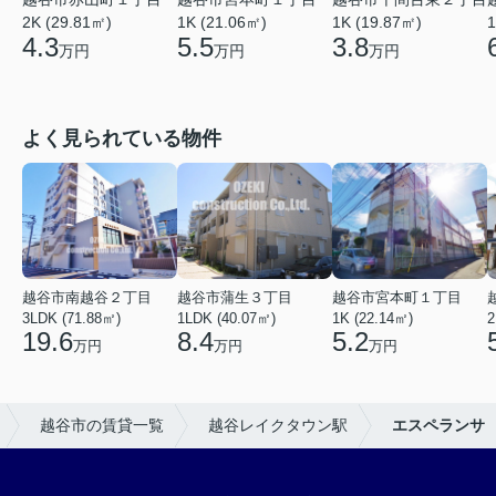
2K (29.81㎡)
1K (21.06㎡)
1
1K (19.87㎡)
4.3
5.5
3.8
万円
万円
万円
よく見られている物件
越谷市南越谷２丁目
越谷市蒲生３丁目
越谷市宮本町１丁目
3LDK (71.88㎡)
1LDK (40.07㎡)
1K (22.14㎡)
2
19.6
8.4
5.2
万円
万円
万円
越谷市の賃貸一覧
越谷レイクタウン駅
エスペランサ