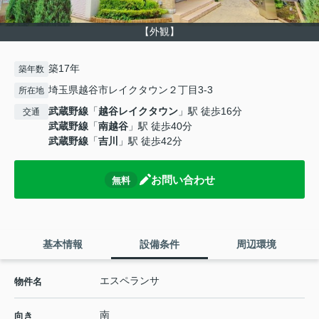
【外観】
築17年
築年数
埼玉県越谷市レイクタウン２丁目3-3
所在地
武蔵野線
「
越谷レイクタウン
」駅 徒歩16分
交通
武蔵野線
「
南越谷
」駅 徒歩40分
武蔵野線
「
吉川
」駅 徒歩42分
お問い合わせ
無料
基本情報
設備条件
周辺環境
エスペランサ
物件名
南
向き