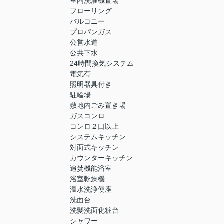
室内洗濯機置場
フローリング
バルコニー
プロパンガス
公営水道
公共下水
24時間換気システム
電気有
照明器具付き
駐輪場
敷地内ごみ置き場
ガスコンロ
コンロ２口以上
システムキッチン
対面式キッチン
カウンターキッチン
追焚機能浴室
浴室乾燥機
温水洗浄便座
洗面台
洗髪洗面化粧台
シャワー