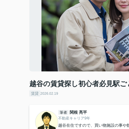
越谷の賃貸探し初心者必見駅ご
賃貸
2026.02.19
関根 亮平
筆者
不動産キャリア9年
越谷在住ですので、買い物施設の事や飲