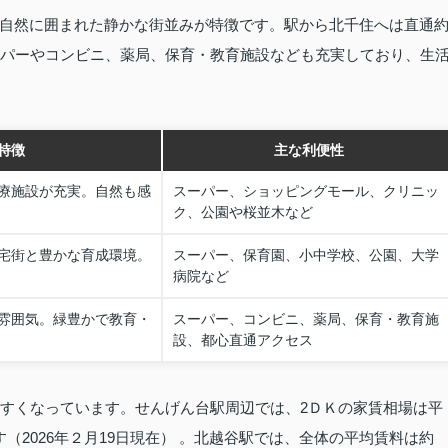
自然に囲まれた静かな街並みが特徴です。駅から北千住へは直通
ーパーやコンビニ、薬局、保育・教育施設なども充実しており、生
特徴
主な利便性
療施設が充実。自然も感
スーパー、ショッピングモール、クリニッ
ク、公園や桜並木など
宅街と豊かな育成環境。
スーパー、保育園、小中学校、公園、大学
病院など
雰囲気。緑豊かで教育・
スーパー、コンビニ、薬局、保育・教育施
設、都心直通アクセス
やすくなっています。せんげん台駅周辺では、2ＤＫの家賃相場は平
（2026年２月19日現在） 。北越谷駅では、全体の平均賃料は約