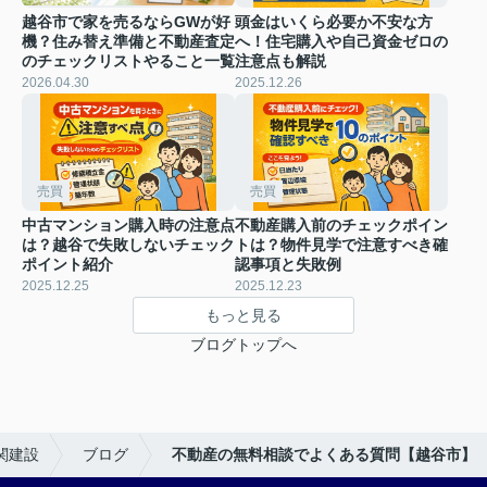
越谷市で家を売るならGWが好
頭金はいくら必要か不安な方
機？住み替え準備と不動産査定
へ！住宅購入や自己資金ゼロの
のチェックリストやること一覧
注意点も解説
2026.04.30
2025.12.26
売買
売買
中古マンション購入時の注意点
不動産購入前のチェックポイン
は？越谷で失敗しないチェック
トは？物件見学で注意すべき確
ポイント紹介
認事項と失敗例
2025.12.25
2025.12.23
もっと見る
ブログトップへ
関建設
ブログ
不動産の無料相談でよくある質問【越谷市】