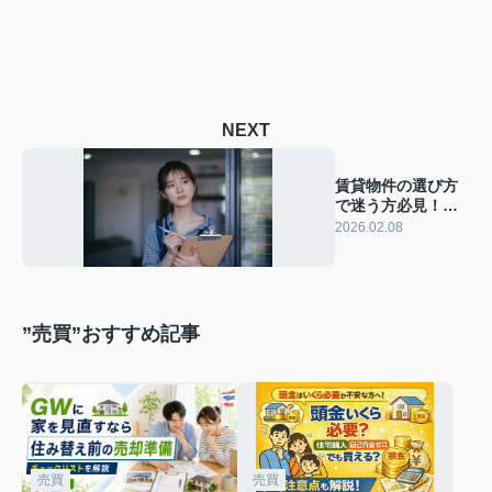
NEXT
賃貸物件の選び方
で迷う方必見！ポ
イントを押さえて
2026.02.08
納得の部屋探し
”売買”おすすめ記事
売買
売買