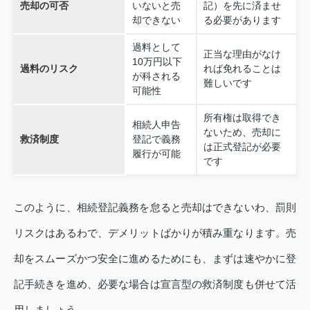
売却の可否
いないと売
記）を先に済ませ
却できない
る必要があります
過料として
正当な理由がなけ
10万円以下
過料のリスク
れば免れることは
が科される
難しいです
可能性
所有権は取得でき
相続人申告
ないため、売却に
救済制度
登記で義務
は正式登記が必要
履行が可能
です
このように、相続登記義務を怠ると売却はできないわ、罰則
リスクはあるわで、デメリットばかりが積み重なります。売
却をスムーズかつ安全に進めるためにも、まずは速やかに登
記手続きを進め、必要な場合は宣言型の救済制度も併せて活
用しましょう。