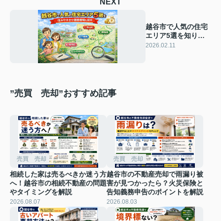
NEXT
越谷市で人気の住宅
エリア5選を知りた
い方へ！住みやすさ
2026.02.11
や価格相場も紹介
”売買 売却”おすすめ記事
売買 売却
売買 売却
相続した家は売るべきか迷う方
越谷市の不動産売却で雨漏り被
へ！越谷市の相続不動産の問題
害が見つかったら？火災保険と
やタイミングを解説
告知義務申告のポイントを解説
2026.08.07
2026.08.03