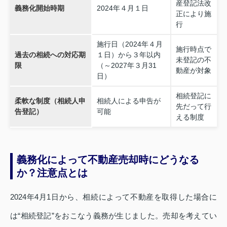
産登記法改
義務化開始時期
2024年４月１日
正により施
行
施行日（2024年４月
施行時点で
過去の相続への対応期
１日）から３年以内
未登記の不
限
（～2027年３月31
動産が対象
日）
相続登記に
柔軟な制度（相続人申
相続人による申告が
先だって行
告登記）
可能
える制度
義務化によって不動産売却時にどうなる
か？注意点とは
2024年4月1日から、相続によって不動産を取得した場合に
は“相続登記”をおこなう義務が生じました。売却を考えてい