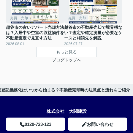
売買 売却
売買 売却
越谷市の古いアパート売却方法
越谷市の不動産売却で境界標な
は？入居中や空室の収益物件を
い？査定や確定測量が必要なケ
不動産査定で見直す方法
ースと相談先を解説
2026.08.01
2026.07.27
もっと見る
ブログトップへ
続登記義務化はいつから始まる？不動産売却時の注意点と流れをご紹介
株式会社 大関建設
0120-723-123
お問い合わせ