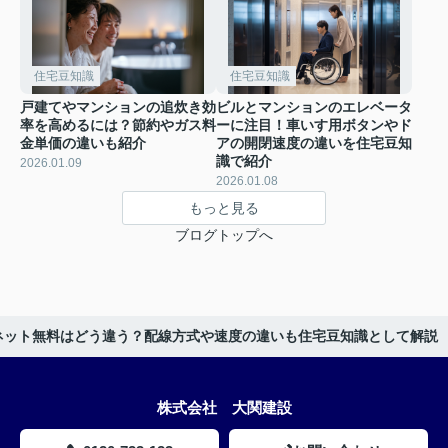
住宅豆知識
住宅豆知識
戸建てやマンションの追炊き効
ビルとマンションのエレベータ
率を高めるには？節約やガス料
ーに注目！車いす用ボタンやド
金単価の違いも紹介
アの開閉速度の違いを住宅豆知
識で紹介
2026.01.09
2026.01.08
もっと見る
ブログトップへ
ネット無料はどう違う？配線方式や速度の違いも住宅豆知識として解説
株式会社 大関建設