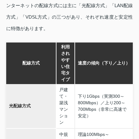
ンターネットの配線方式には主に「光配線方式」「LAN配線
方式」「VDSL方式」の三つがあり、それぞれ速度と安定性
に特徴があります。
利用
され
やす
配線方式
速度の傾向（下り／上り）
い住
宅タ
イプ
戸建
て・
下り1Gbps（実測300～
築浅
800Mbps）／上り200～
光配線方式
マン
700Mbps（非常に高速で
ショ
安定）
ン
中規
理論100Mbps～