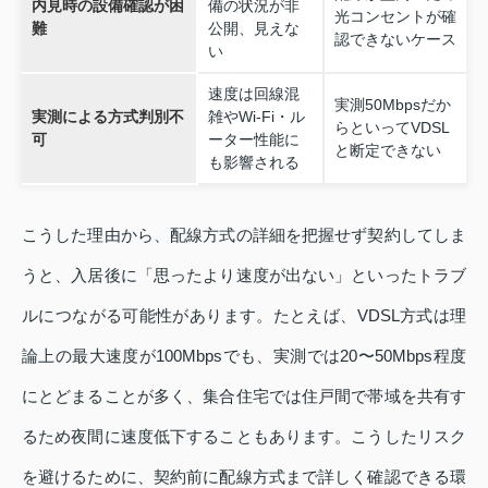
内見時の設備確認が困
備の状況が非
光コンセントが確
難
公開、見えな
認できないケース
い
速度は回線混
実測50Mbpsだか
実測による方式判別不
雑やWi‑Fi・ル
らといってVDSL
可
ーター性能に
と断定できない
も影響される
こうした理由から、配線方式の詳細を把握せず契約してしま
うと、入居後に「思ったより速度が出ない」といったトラブ
ルにつながる可能性があります。たとえば、VDSL方式は理
論上の最大速度が100Mbpsでも、実測では20〜50Mbps程度
にとどまることが多く、集合住宅では住戸間で帯域を共有す
るため夜間に速度低下することもあります。こうしたリスク
を避けるために、契約前に配線方式まで詳しく確認できる環