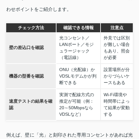
わせポイントをご紹介します。
チェック方法
確認できる情報
注意点
光コンセント／
外見では区別
LANポート／モジ
が難しい場合
壁の差込口を確認
ュラージャック
もあり、照会
（電話線）
が必要
ONU（光配線）か
設置場所が分
機器の型番を確認
VDSLモデムかが判
かりづらいケ
断できる
ースもある
実測で配線方式の
Wi‑Fi環境や
速度テストの結果を確
推定が可能（例：
時間帯によっ
認
20～50Mbpsなら
て結果が変動
VDSLなど）
する
例えば、壁に「光」と刻印された専用コンセントがあれば光