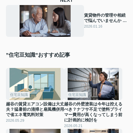
NEXT
賃貸物件の管理や相続
で悩んでいませんか 家
族信託や意思確認で計
2026.01.16
画的な対策を考える
”住宅豆知識”おすすめ記事
住宅豆知識
住宅豆知識
越谷の賃貸エアコン設備は大丈
越谷の外壁塗装は今年は控える
夫？猛暑前の清掃と扇風機併用
べき？ナフサ不足で塗料プライ
で省エネ電気料対策
マー費用が高くなってしまう前
に計画的に検討を
2026.05.29
2026.05.21