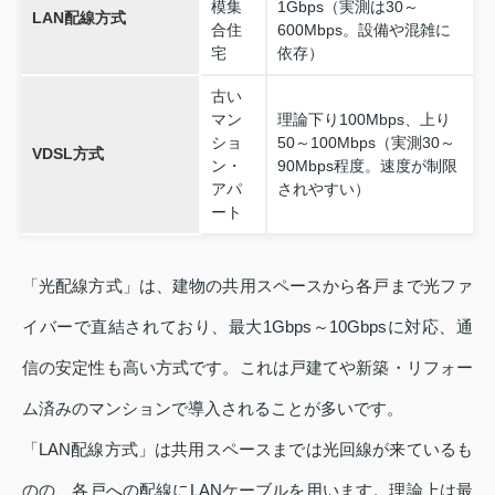
模集
1Gbps（実測は30～
LAN配線方式
合住
600Mbps。設備や混雑に
宅
依存）
古い
マン
理論下り100Mbps、上り
ショ
50～100Mbps（実測30～
VDSL方式
ン・
90Mbps程度。速度が制限
アパ
されやすい）
ート
「光配線方式」は、建物の共用スペースから各戸まで光ファ
イバーで直結されており、最大1Gbps～10Gbpsに対応、通
信の安定性も高い方式です。これは戸建てや新築・リフォー
ム済みのマンションで導入されることが多いです。
「LAN配線方式」は共用スペースまでは光回線が来ているも
のの、各戸への配線にLANケーブルを用います。理論上は最