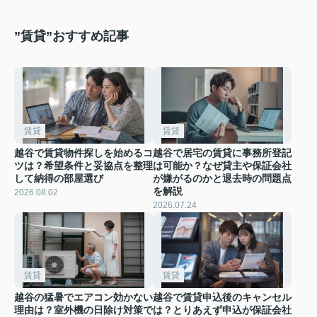
”賃貸”おすすめ記事
賃貸
賃貸
越谷で賃貸物件探しを始めるコ
越谷で居宅の賃貸に事務所登記
ツは？希望条件と妥協点を整理
は可能か？なぜ貸主や保証会社
して納得の部屋選び
が嫌がるのかと退去時の問題点
を解説
2026.08.02
2026.07.24
賃貸
賃貸
越谷の猛暑でエアコン効かない
越谷で賃貸申込後のキャンセル
理由は？室外機の日除け対策で
は？とりあえず申込が保証会社