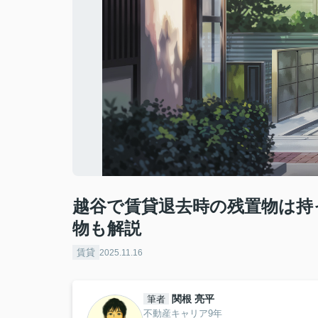
越谷で賃貸退去時の残置物は持
物も解説
賃貸
2025.11.16
関根 亮平
筆者
不動産キャリア9年