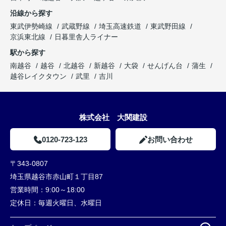
沿線から探す
東武伊勢崎線
武蔵野線
埼玉高速鉄道
東武野田線
京浜東北線
日暮里舎人ライナー
駅から探す
南越谷
越谷
北越谷
新越谷
大袋
せんげん台
蒲生
越谷レイクタウン
武里
吉川
株式会社 大関建設
0120-723-123
お問い合わせ
〒343-0807
埼玉県越谷市赤山町１丁目87
営業時間：
9:00～18:00
定休日：
毎週火曜日、水曜日