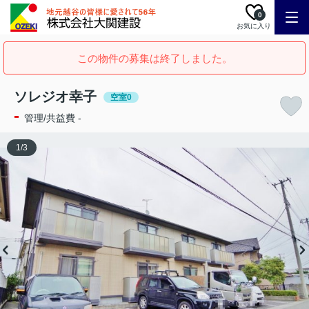
0
お気に入り
この物件の募集は終了しました。
ソレジオ幸子
空室0
-
管理/共益費 -
1
/
3