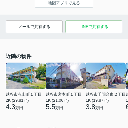
地図アプリで見る
メールで共有する
LINEで共有する
近隣の物件
越谷市赤山町１丁目
越谷市宮本町１丁目
越谷市千間台東２丁目
2K (29.81㎡)
1K (21.06㎡)
1
1K (19.87㎡)
4.3
5.5
3.8
万円
万円
万円