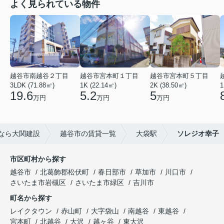
よく見られている物件
越谷市南越谷２丁目
越谷市宮本町１丁目
越谷市宮本町５丁目
3LDK (71.88㎡)
1K (22.14㎡)
2K (38.50㎡)
1
19.6
5.2
5
万円
万円
万円
なら大関建設
越谷市の賃貸一覧
大袋駅
ソレジオ幸子
市区町村から探す
越谷市
北葛飾郡松伏町
春日部市
草加市
川口市
さいたま市岩槻区
さいたま市緑区
吉川市
町名から探す
レイクタウン
赤山町
大字袋山
南越谷
東越谷
宮本町
北越谷
大沢
越ヶ谷
東大沢