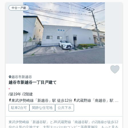
中古一戸建
越谷市新越谷
越谷市新越谷一丁目戸建て
-
/築19年 /2階建
東武伊勢崎線「新越谷」駅 徒歩12分
武蔵野線「南越谷」駅 徒歩13分
駐車2台可
閑静な住宅地
公共下水
東武伊勢崎線「新越谷駅」とJR武蔵野線「南越谷駅」の2路線が徒歩12
分の人気の立地です。大型スーパーやコンビニ等商業施設...
もっと見る