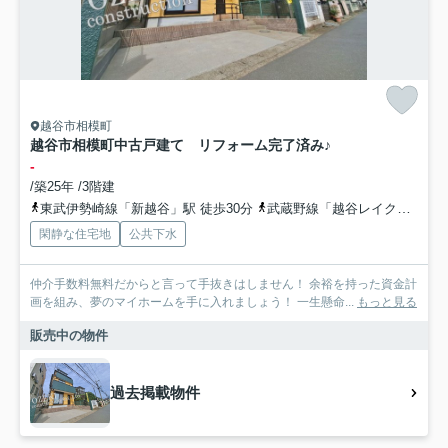
越谷市相模町
越谷市相模町中古戸建て リフォーム完了済み♪
-
/築25年 /3階建
東武伊勢崎線「新越谷」駅 徒歩30分
武蔵野線「越谷レイクタウン」駅 徒歩28分
閑静な住宅地
公共下水
仲介手数料無料だからと言って手抜きはしません！ 余裕を持った資金計
画を組み、夢のマイホームを手に入れましょう！ 一生懸命...
もっと見る
販売中の物件
過去掲載物件