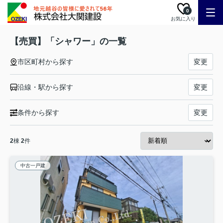
0
お気に入り
【売買】「シャワー」の一覧
市区町村から探す
変更
沿線・駅から探す
変更
条件から探す
変更
2
棟
2
件
中古一戸建