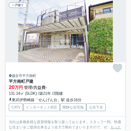
一戸建て
越谷市平方南町
平方南町戸建
20
万円
管理/共益費-
131.24㎡ (5LDK) /築21年 /2階建
東武伊勢崎線「せんげん台」駅 徒歩16分
CATV
インターネット対応
閑静な住宅地
公共下水
当社は多種多様な賃貸情報を取り扱っております。スタッフ一同、快適
な住まいをご提供出来るよう全力で努めてまいりますので、ぜ...
もっと