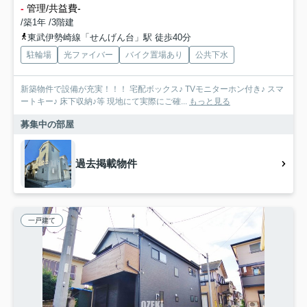
-
管理/共益費-
/築1年 /3階建
東武伊勢崎線「せんげん台」駅 徒歩40分
駐輪場
光ファイバー
バイク置場あり
公共下水
新築物件で設備が充実！！！ 宅配ボックス♪ TVモニターホン付き♪ スマ
ートキー♪ 床下収納♪等 現地にて実際にご確...
もっと見る
募集中の部屋
過去掲載物件
一戸建て