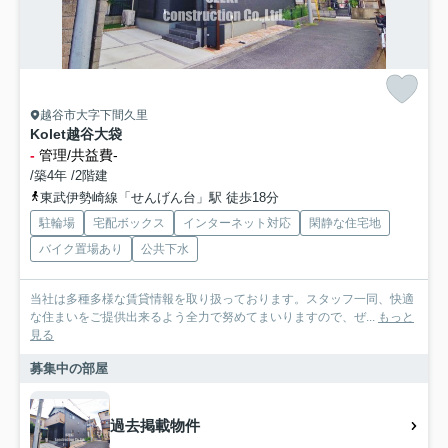
越谷市大字下間久里
Kolet越谷大袋
-
管理/共益費-
/築4年 /2階建
東武伊勢崎線「せんげん台」駅 徒歩18分
駐輪場
宅配ボックス
インターネット対応
閑静な住宅地
バイク置場あり
公共下水
当社は多種多様な賃貸情報を取り扱っております。スタッフ一同、快適
な住まいをご提供出来るよう全力で努めてまいりますので、ぜ...
もっと
見る
募集中の部屋
過去掲載物件