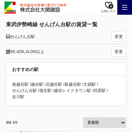
0
お気に入り
東武伊勢崎線 せんげん台駅の賃貸一覧
せんげん台駅
変更
4K,4DK,4LDK以上
変更
おすすめの駅
南越谷駅
/
越谷駅
/
北越谷駅
/
新越谷駅
/
大袋駅
/
せんげん台駅
/
蒲生駅
/
越谷レイクタウン駅
/
武里駅
/
吉川駅
3
棟
3
件