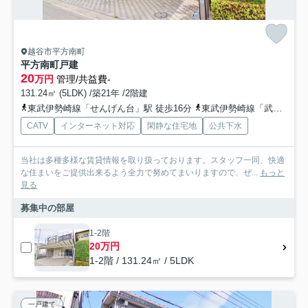
越谷市平方南町
平方南町戸建
20
万円
管理/共益費-
131.24㎡ (5LDK) /築21年 /2階建
東武伊勢崎線「せんげん台」駅 徒歩16分
東武伊勢崎線「武里」駅 徒歩12分
CATV
インターネット対応
閑静な住宅地
公共下水
当社は多種多様な賃貸情報を取り扱っております。スタッフ一同、快適
な住まいをご提供出来るよう全力で努めてまいりますので、ぜ...
もっと
見る
募集中の部屋
1-2階
20万円
1-2階 / 131.24㎡ / 5LDK
一戸建て