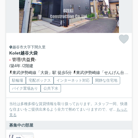
越谷市大字下間久里
Kolet越谷大袋
-
管理/共益費-
/築4年 /2階建
東武伊勢崎線「大袋」駅 徒歩5分
東武伊勢崎線「せんげん台」駅 徒歩18分
駐輪場
宅配ボックス
インターネット対応
閑静な住宅地
バイク置場あり
公共下水
当社は多種多様な賃貸情報を取り扱っております。スタッフ一同、快適
な住まいをご提供出来るよう全力で努めてまいりますので、ぜ...
もっと
見る
募集中の部屋