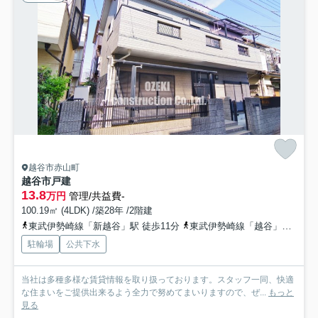
越谷市赤山町
越谷市戸建
13.8
万円
管理/共益費-
100.19㎡ (4LDK) /築28年 /2階建
東武伊勢崎線「新越谷」駅 徒歩11分
東武伊勢崎線「越谷」駅 徒歩15分
駐輪場
公共下水
当社は多種多様な賃貸情報を取り扱っております。スタッフ一同、快適
な住まいをご提供出来るよう全力で努めてまいりますので、ぜ...
もっと
見る