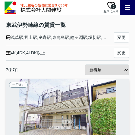
0
お気に入り
東武伊勢崎線の賃貸一覧
浅草駅,押上駅,曳舟駅,東向島駅,鐘ヶ淵駅,堀切駅,牛田駅,北千住駅,小菅駅,五反野駅,梅島駅,西新井駅,大師前駅,竹ノ塚駅,谷塚駅,草加駅,獨協大学前駅,新田駅,蒲生駅,新越谷駅,越谷駅,北越谷駅,大袋駅,せんげん台駅,武里駅,一ノ割駅,春日部駅,北春日部駅,姫宮駅,東武動物公園駅,和戸駅,久喜駅,鷲宮駅,花崎駅,加須駅,南羽生駅,羽生駅,川俣駅,茂林寺前駅,館林駅,多々良駅,県駅,福居駅,東武和泉駅,足利市駅,野州山辺駅,韮川駅,太田駅,細谷駅,木崎駅,世良田駅,境町駅,剛志駅,新伊勢崎駅,伊勢崎駅
変更
4K,4DK,4LDK以上
変更
7
棟
7
件
一戸建て