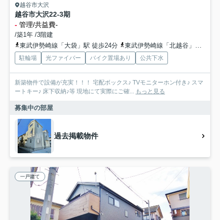
越谷市大沢
越谷市大沢22-3期
-
管理/共益費-
/築1年 /3階建
東武伊勢崎線「大袋」駅 徒歩24分
東武伊勢崎線「北越谷」駅 徒歩25分
駐輪場
光ファイバー
バイク置場あり
公共下水
新築物件で設備が充実！！！ 宅配ボックス♪ TVモニターホン付き♪ スマ
ートキー♪ 床下収納♪等 現地にて実際にご確...
もっと見る
募集中の部屋
過去掲載物件
一戸建て