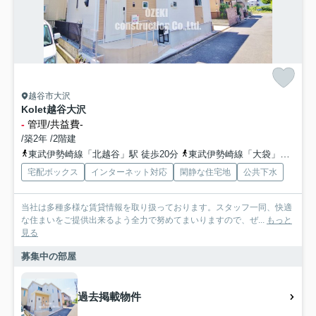
越谷市大沢
Kolet越谷大沢
-
管理/共益費-
/築2年 /2階建
東武伊勢崎線「北越谷」駅 徒歩20分
東武伊勢崎線「大袋」駅 徒歩23分
宅配ボックス
インターネット対応
閑静な住宅地
公共下水
当社は多種多様な賃貸情報を取り扱っております。スタッフ一同、快適
な住まいをご提供出来るよう全力で努めてまいりますので、ぜ...
もっと
見る
募集中の部屋
過去掲載物件