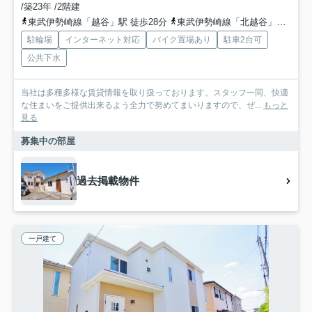
/築23年 /2階建
東武伊勢崎線「越谷」駅 徒歩28分
東武伊勢崎線「北越谷」駅 徒歩36分
駐輪場
インターネット対応
バイク置場あり
駐車2台可
公共下水
当社は多種多様な賃貸情報を取り扱っております。スタッフ一同、快適
な住まいをご提供出来るよう全力で努めてまいりますので、ぜ...
もっと
見る
募集中の部屋
過去掲載物件
一戸建て