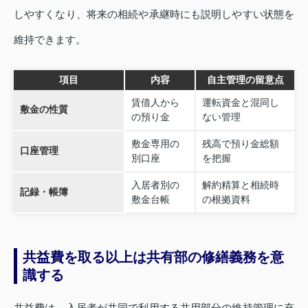
しやすくなり、将来の相続や承継時にも説明しやすい状態を
維持できます。
項目
内容
自主管理の留意点
賃借人から
運転資金と混同し
敷金の性質
の預り金
ない管理
敷金専用の
残高で預り金総額
口座管理
別口座
を把握
入居者別の
解約精算と相続時
記録・帳簿
敷金台帳
の根拠資料
共益費を取る以上は共有部の修繕義務を意
識する
共益費は、入居者が共同で利用する共用部分の維持管理に充