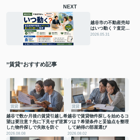
NEXT
越谷市の不動産売却
はいつ動く？査定前
無料相談のメリット
2026.05.31
と誰に何を聞くか整
理
”賃貸”おすすめ記事
賃貸
賃貸
越谷で数か月後の賃貸引越し希
越谷で賃貸物件探しを始めるコ
望は要注意？先に下見せず逆算
ツは？希望条件と妥協点を整理
した物件探しで失敗を防ぐ
して納得の部屋選び
2026.08.08
2026.08.02