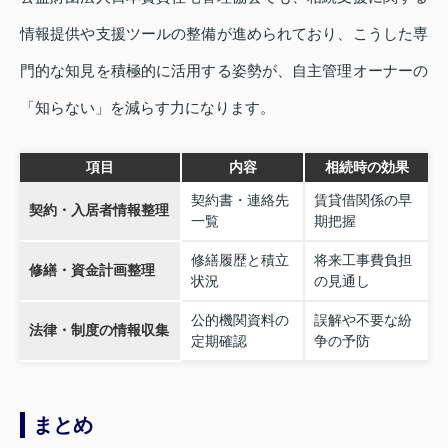
情報提供や支援ツールの整備が進められており、こうした専
門的な知見を積極的に活用する姿勢が、自主管理オーナーの
「知らない」を減らす力になります。
項目
内容
相続時の効果
契約書・連絡先
賃貸借関係の早
契約・入居者情報整理
一覧
期把握
修繕履歴と積立
将来工事費負担
修繕・資金計画整理
状況
の見通し
公的機関資料の
誤解や不要な紛
法律・制度の情報収集
定期確認
争の予防
まとめ