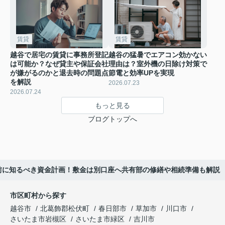
賃貸
賃貸
越谷で居宅の賃貸に事務所登記
越谷の猛暑でエアコン効かない
は可能か？なぜ貸主や保証会社
理由は？室外機の日除け対策で
が嫌がるのかと退去時の問題点
節電と効率UPを実現
を解説
2026.07.23
2026.07.24
もっと見る
ブログトップへ
前に知るべき資金計画！敷金は別口座へ共有部の修繕や相続準備も解説
市区町村から探す
越谷市
北葛飾郡松伏町
春日部市
草加市
川口市
さいたま市岩槻区
さいたま市緑区
吉川市