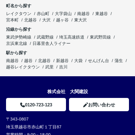
町名から探す
レイクタウン
赤山町
大字袋山
南越谷
東越谷
宮本町
北越谷
大沢
越ヶ谷
東大沢
沿線から探す
東武伊勢崎線
武蔵野線
埼玉高速鉄道
東武野田線
京浜東北線
日暮里舎人ライナー
駅から探す
南越谷
越谷
北越谷
新越谷
大袋
せんげん台
蒲生
越谷レイクタウン
武里
吉川
株式会社 大関建設
0120-723-123
お問い合わせ
〒343-0807
埼玉県越谷市赤山町１丁目87
営業時間：
9:00～18:00