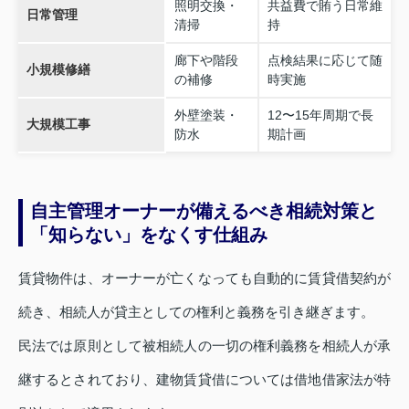
照明交換・
共益費で賄う日常維
日常管理
清掃
持
廊下や階段
点検結果に応じて随
小規模修繕
の補修
時実施
外壁塗装・
12〜15年周期で長
大規模工事
防水
期計画
自主管理オーナーが備えるべき相続対策と
「知らない」をなくす仕組み
賃貸物件は、オーナーが亡くなっても自動的に賃貸借契約が
続き、相続人が貸主としての権利と義務を引き継ぎます。
民法では原則として被相続人の一切の権利義務を相続人が承
継するとされており、建物賃貸借については借地借家法が特