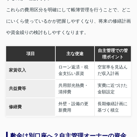
これらの費用区分を明確にして帳簿管理を行うことで、どこ
にいくら使っているかが把握しやすくなり、将来の修繕計画
や資金繰りの検討もしやすくなります。
自主管理での管
項目
主な使途
理ポイント
ローン返済・税
空室率を見込ん
家賃収入
金支払い原資
だ収入計画
共用部光熱費・
実費に近づけた
共益費等
清掃費
金額設定
外壁・設備の更
長期修繕計画に
修繕費
新費用
基づく積立
敷金は別口座へ？自主管理オーナーの資金