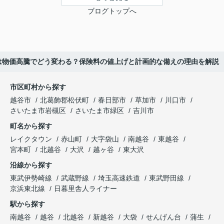
ブログトップへ
は物価高騰でどう変わる？保険料の値上げと計画的な備えの理由を解説
市区町村から探す
越谷市
北葛飾郡松伏町
春日部市
草加市
川口市
さいたま市岩槻区
さいたま市緑区
吉川市
町名から探す
レイクタウン
赤山町
大字袋山
南越谷
東越谷
宮本町
北越谷
大沢
越ヶ谷
東大沢
沿線から探す
東武伊勢崎線
武蔵野線
埼玉高速鉄道
東武野田線
京浜東北線
日暮里舎人ライナー
駅から探す
南越谷
越谷
北越谷
新越谷
大袋
せんげん台
蒲生