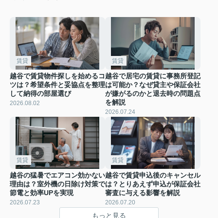
賃貸
賃貸
越谷で賃貸物件探しを始めるコ
越谷で居宅の賃貸に事務所登記
ツは？希望条件と妥協点を整理
は可能か？なぜ貸主や保証会社
して納得の部屋選び
が嫌がるのかと退去時の問題点
を解説
2026.08.02
2026.07.24
賃貸
賃貸
越谷の猛暑でエアコン効かない
越谷で賃貸申込後のキャンセル
理由は？室外機の日除け対策で
は？とりあえず申込が保証会社
節電と効率UPを実現
審査に与える影響を解説
2026.07.23
2026.07.20
もっと見る