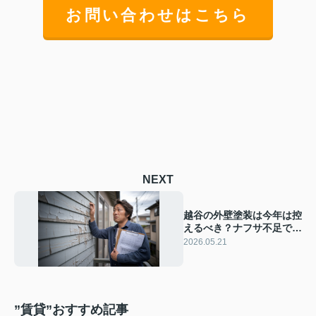
お問い合わせはこちら
NEXT
越谷の外壁塗装は今年は控
えるべき？ナフサ不足で塗
料プライマー費用が高くな
2026.05.21
ってしまう前に計画的に検
討を
”賃貸”おすすめ記事