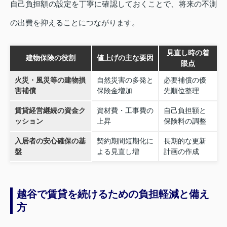
自己負担額の設定を丁寧に確認しておくことで、将来の不測
の出費を抑えることにつながります。
見直し時の着
建物保険の役割
値上げの主な要因
眼点
火災・風災等の建物損
自然災害の多発と
必要補償の優
害補償
保険金増加
先順位整理
賃貸経営継続の資金ク
資材費・工事費の
自己負担額と
ッション
上昇
保険料の調整
入居者の安心確保の基
契約期間短期化に
長期的な更新
盤
よる見直し増
計画の作成
越谷で賃貸を続けるための負担軽減と備え
方