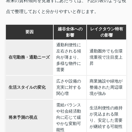
将来の賃料傾向を見通すにあたっては、下記の表のような視
点で整理しておくと分かりやすいと存じます。
越谷全体への
レイクタウン特有
要因
影響
の影響
通勤利便性に
左右される傾
通勤圏外でも住環
在宅勤務・通勤ニーズ
向が薄まり、
境重視で注目度上
多様な物件に
昇
需要
広さや設備の
商業施設や緑地が
生活スタイルの変化
充実に対する
整備された周辺環
関心増
境が強み
需給バランス
生活利便性の維持
や社会経済動
が見込まれる限
将来予測の視点
向に応じて緩
り、安定した需要
やかな変動可
が継続する可能性
能性