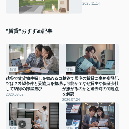
ネットで探しにくい理
2025.11.14
由と対策をご紹介
”賃貸”おすすめ記事
賃貸
賃貸
越谷で賃貸物件探しを始めるコ
越谷で居宅の賃貸に事務所登記
ツは？希望条件と妥協点を整理
は可能か？なぜ貸主や保証会社
して納得の部屋選び
が嫌がるのかと退去時の問題点
を解説
2026.08.02
2026.07.24
賃貸
賃貸