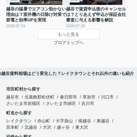
越谷の猛暑でエアコン効かない
越谷で賃貸申込後のキャンセル
理由は？室外機の日除け対策で
は？とりあえず申込が保証会社
節電と効率UPを実現
審査に与える影響を解説
2026.07.23
2026.07.20
もっと見る
ブログトップへ
の越谷賃料相場はどう変化した？レイクタウンとそれ以外の違いも紹介
市区町村から探す
越谷市
北葛飾郡松伏町
春日部市
草加市
川口市
さいたま市岩槻区
さいたま市緑区
吉川市
町名から探す
レイクタウン
赤山町
大字袋山
南越谷
東越谷
宮本町
北越谷
大沢
越ヶ谷
東大沢
沿線から探す