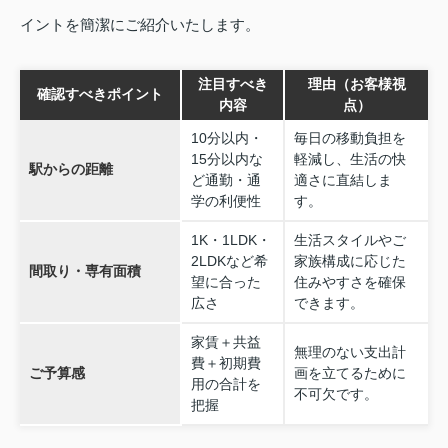
イントを簡潔にご紹介いたします。
注目すべき
理由（お客様視
確認すべきポイント
内容
点）
10分以内・
毎日の移動負担を
15分以内な
軽減し、生活の快
駅からの距離
ど通勤・通
適さに直結しま
学の利便性
す。
1K・1LDK・
生活スタイルやご
2LDKなど希
家族構成に応じた
間取り・専有面積
望に合った
住みやすさを確保
広さ
できます。
家賃＋共益
無理のない支出計
費＋初期費
ご予算感
画を立てるために
用の合計を
不可欠です。
把握