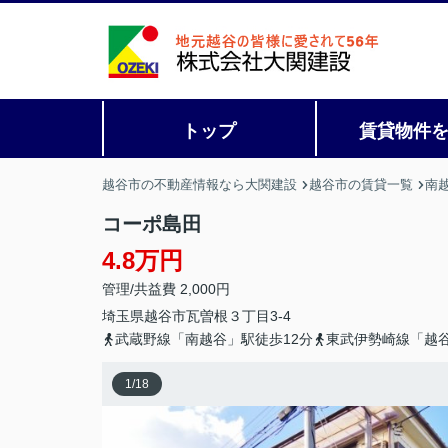
トップ
賃貸物件
越谷市の不動産情報なら大関建設
越谷市の賃貸一覧
南
コーポ島田
4.8万円
管理/共益費 2,000円
埼玉県
越谷市
瓦曽根
３丁目3-4
武蔵野線「南越谷」駅徒歩12分
東武伊勢崎線「越谷
1
/
18