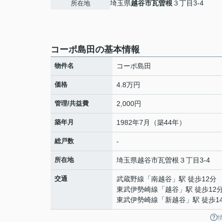
埼玉県
越谷市
瓦曽根
３丁目3-4
所在地
コーポ島田の基本情報
物件名
コーポ島田
価格
4.8万円
管理/共益費
2,000円
築年月
1982年7月（築44年）
総戸数
-
所在地
埼玉県
越谷市
瓦曽根
３丁目3-4
交通
武蔵野線
「
南越谷
」駅 徒歩12分
東武伊勢崎線
「
越谷
」駅 徒歩12
東武伊勢崎線
「
新越谷
」駅 徒歩1