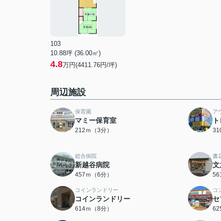
103
10.88坪 (36.00㎡)
4.8
万円(4411.76円/坪)
周辺施設
保育園
ア
マミー保育室
ト
212ｍ（3分）
3
総合病院
書
新越谷病院
文
457ｍ（6分）
5
コインランドリー
コ
コインランドリー
セ
614ｍ（8分）
6