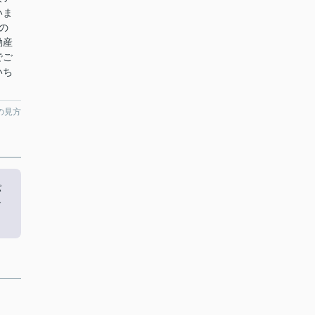
いま
の
動産
でご
いち
の見方
パ
合