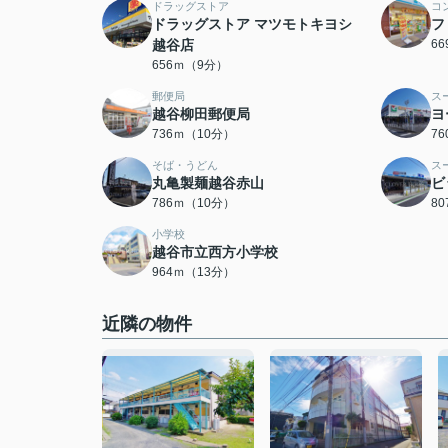
ドラッグストア
コ
ドラッグストア マツモトキヨシ
フ
越谷店
6
656ｍ（9分）
郵便局
ス
越谷柳田郵便局
ヨ
736ｍ（10分）
7
そば・うどん
ス
丸亀製麺越谷赤山
ビ
786ｍ（10分）
8
小学校
越谷市立西方小学校
964ｍ（13分）
近隣の物件