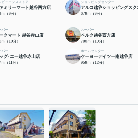
ンビニエンスストア
ショッピングセンター
ァミリーマート越谷西方店
アルコ越谷ショッピングスク
69ｍ（9分）
679ｍ（9分）
ーパー
スーパー
ークマート 越谷赤山店
ベルク越谷西方店
60ｍ（10分）
780ｍ（10分）
ーパー
ホームセンター
ッグ･エー越谷赤山店
ケーヨーデイツー南越谷店
07ｍ（11分）
959ｍ（12分）