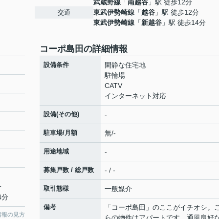
武蔵野線
「
南越谷
」駅 徒歩12分
東武伊勢崎線
「
越谷
」駅 徒歩12分
交通
東武伊勢崎線
「
新越谷
」駅 徒歩14分
コーポ島田の詳細情報
設備条件
閑静な住宅地
駐輪場
CATV
インターネット対応
設備(その他)
-
駐車場/月額
無/-
用途地域
-
募集戸数 / 総戸数
- / -
分
取引態様
一般媒介
4分
備考
「コーポ島田」のここがイチオシ。
情報の見方
らの物件はアパートです。通風良好