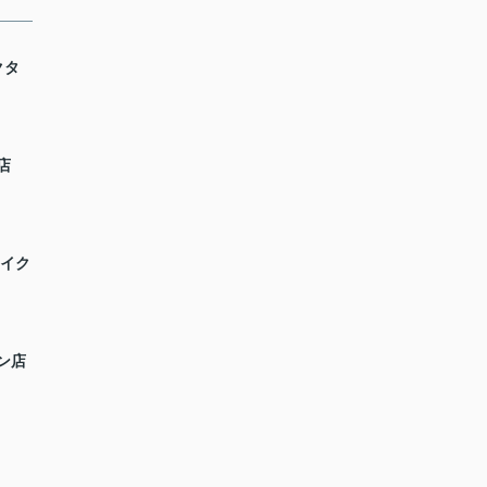
クタ
店
レイク
ン店