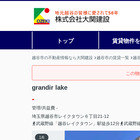
トップ
賃貸物件
越谷市の不動産情報なら大関建設
越谷市の賃貸一覧
越
この物
grandir lake
-
管理/共益費 -
埼玉県
越谷市
レイクタウン
６丁目21-12
武蔵野線「越谷レイクタウン」駅徒歩12分
武蔵野
1
/
6