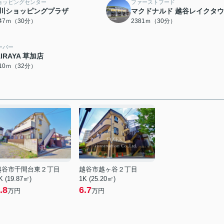
ョッピングセンター
ファーストフード
川ショッピングプラザ
マクドナルド 越谷レイクタ
347ｍ（30分）
2381ｍ（30分）
ーパー
AIRAYA 草加店
510ｍ（32分）
越谷市千間台東２丁目
越谷市越ヶ谷２丁目
K (19.87㎡)
1K (25.20㎡)
.8
6.7
万円
万円