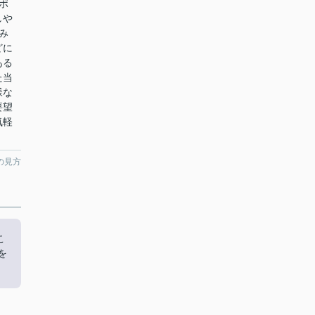
ポ
しや
み
どに
ある
た当
様な
要望
気軽
の見方
こ
を