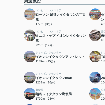
周辺施設
コンビニエンスストア
コ
ローソン 越谷レイクタウン六丁目
セ
店
ン
177ｍ（3分）
4
コンビニエンスストア
書
ミニストップ イオンレイクタウン
未
店
9
926ｍ（12分）
ショッピングセンター
レ
イオンレイクタウンアウトレット
T
1139ｍ（15分）
1
ショッピングセンター
ア
イオンレイクタウンmori
2
1259ｍ（16分）
1
郵便局
公
越谷レイクタウン郵便局
レ
1790ｍ（23分）
1