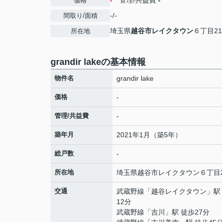
-
管理/共益費
-
価格
-/-
間取り/面積
埼玉県
越谷市
レイクタウン
６丁目21
所在地
grandir lakeの基本情報
物件名
grandir lake
価格
-
管理/共益費
-
築年月
2021年1月（築5年）
総戸数
-
所在地
埼玉県
越谷市
レイクタウン
６丁目2
交通
武蔵野線
「
越谷レイクタウン
」駅
12分
武蔵野線
「
吉川
」駅 徒歩27分