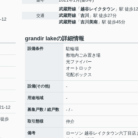
2021年1月(築5年)
築年
武蔵野線
「
越谷レイクタウン
」駅 徒歩1
武蔵野線
「
吉川
」駅 徒歩27分
交通
-12
武蔵野線
「
吉川美南
」駅 徒歩45分
grandir lakeの詳細情報
設備条件
駐輪場
敷地内ごみ置き場
光ファイバー
オートロック
宅配ボックス
設備(その他)
-
用途地域
-
1-12
募集戸数 / 総戸数
- / -
 徒歩
取引態様
仲介
備考
ローソン 越谷レイクタウン六丁目店