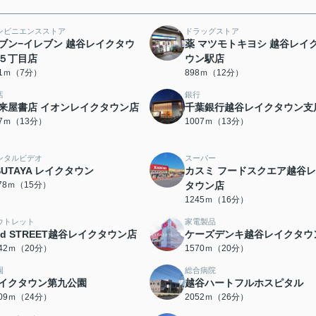
ンビニエンスストア
ドラッグストア
ブン−イレブン 越谷レイクタウ
薬 マツモトキヨシ 越谷レイ
５丁目店
ウン駅店
81ｍ（7分）
898ｍ（12分）
店
銀行
来屋書店 イオンレイクタウン店
千葉銀行越谷レイクタウン支
87ｍ（13分）
1007ｍ（13分）
ンタルビデオ
スーパー
SUTAYA レイクタウン
カスミ フードスクエア越谷
178ｍ（15分）
タウン店
1245ｍ（16分）
ウトレット
家電製品
nd STREET越谷レイクタウン店
ケーズデンキ越谷レイクタウ
542ｍ（20分）
1570ｍ（20分）
園
総合病院
イクタウン第九公園
越谷ハートフルホスピタル
909ｍ（24分）
2052ｍ（26分）