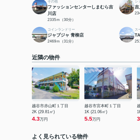
その他
シ
ファッションセンターしまむら吉
吉
川店
2
2335ｍ（30分）
コインランドリー
ス
ジャブジャ 青柳店
T
2469ｍ（31分）
2
近隣の物件
越谷市赤山町１丁目
越谷市宮本町１丁目
2K (29.81㎡)
1K (21.06㎡)
1
4.3
5.5
3
万円
万円
よく見られている物件