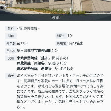
【外観】
- 管理/共益費 -
賃料
-
1R
面積
間取り
築11年
3階/3階建
築年数
所在階
埼玉県
越谷市
東柳田町
2-24
所在地
東武伊勢崎線
「
越谷
」駅 徒歩4分
交通
武蔵野線
「
南越谷
」駅 徒歩15分
東武伊勢崎線
「
新越谷
」駅 徒歩15分
多くの方からご好評頂いているラ・フォンテのご紹介で
備考
す。初期費用や家賃のカード決済で、月々の支払の手間
を省けます。敷地内ごみ置き場付き物件でゴミ出しを楽
にできます。最上階の物件です。当社スタッフが地域の
賃貸情報をご提供いたします。お客様のこだわりやご要
望などございましたら、お気軽に当社へお問い合わせ下
さい。