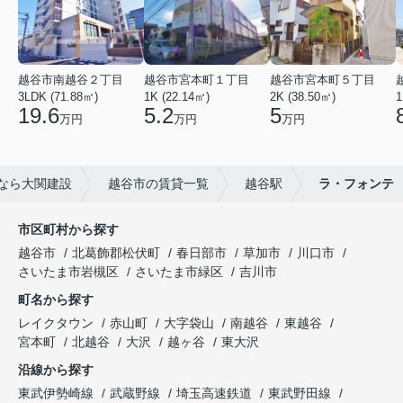
越谷市南越谷２丁目
越谷市宮本町１丁目
越谷市宮本町５丁目
3LDK (71.88㎡)
1K (22.14㎡)
2K (38.50㎡)
1
19.6
5.2
5
万円
万円
万円
なら大関建設
越谷市の賃貸一覧
越谷駅
ラ・フォンテ
市区町村から探す
越谷市
北葛飾郡松伏町
春日部市
草加市
川口市
さいたま市岩槻区
さいたま市緑区
吉川市
町名から探す
レイクタウン
赤山町
大字袋山
南越谷
東越谷
宮本町
北越谷
大沢
越ヶ谷
東大沢
沿線から探す
東武伊勢崎線
武蔵野線
埼玉高速鉄道
東武野田線