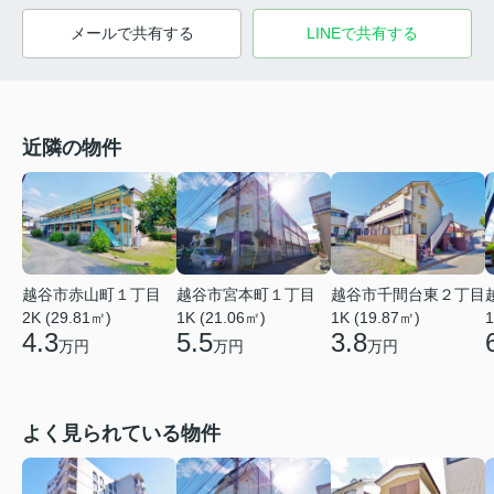
メールで共有する
LINEで共有する
近隣の物件
越谷市赤山町１丁目
越谷市宮本町１丁目
越谷市千間台東２丁目
2K (29.81㎡)
1K (21.06㎡)
1
1K (19.87㎡)
4.3
5.5
3.8
万円
万円
万円
よく見られている物件