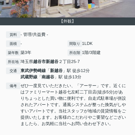
【外観】
- 管理/共益費 -
賃料
-
1LDK
面積
間取り
築3年
1階/3階建
築年数
所在階
埼玉県
越谷市
新越谷
２丁目25-7
所在地
東武伊勢崎線
「
新越谷
」駅 徒歩12分
交通
武蔵野線
「
南越谷
」駅 徒歩13分
ぜひ一度見ていただきたい、「アーサー」です。近くに
備考
はファミリーマート越谷七左町二丁目店(徒歩5分)があ
りちょっとした買い物に便利です。自走式駐車場が併設
されたアパートです。通風システムが整った換気がしや
すいアパートです。当社スタッフが地域の賃貸情報をご
提供いたします。お客様のこだわりやご要望などござい
ましたら、お気軽に当社へお問い合わせ下さい。