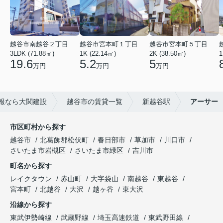
越谷市南越谷２丁目
越谷市宮本町１丁目
越谷市宮本町５丁目
3LDK (71.88㎡)
1K (22.14㎡)
2K (38.50㎡)
1
19.6
5.2
5
万円
万円
万円
報なら大関建設
越谷市の賃貸一覧
新越谷駅
アーサー
市区町村から探す
越谷市
北葛飾郡松伏町
春日部市
草加市
川口市
さいたま市岩槻区
さいたま市緑区
吉川市
町名から探す
レイクタウン
赤山町
大字袋山
南越谷
東越谷
宮本町
北越谷
大沢
越ヶ谷
東大沢
沿線から探す
東武伊勢崎線
武蔵野線
埼玉高速鉄道
東武野田線