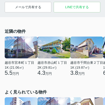
メールで共有する
LINEで共有する
近隣の物件
越谷市宮本町１丁目
越谷市赤山町１丁目
越谷市千間台東２丁目
1K (21.06㎡)
2K (29.81㎡)
1
1K (19.87㎡)
5.5
4.3
3.8
万円
万円
万円
よく見られている物件