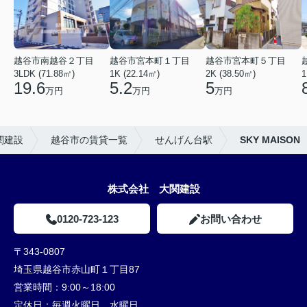
越谷市南越谷２丁目
越谷市宮本町１丁目
越谷市宮本町５丁目
3LDK (71.88㎡)
1K (22.14㎡)
2K (38.50㎡)
1
19.6
5.2
5
万円
万円
万円
関建設
越谷市の賃貸一覧
せんげん台駅
SKY MAISON
株式会社 大関建設
0120-723-123
お問い合わせ
〒343-0807
埼玉県越谷市赤山町１丁目87
営業時間：
9:00～18:00
定休日：
毎週火曜日、水曜日