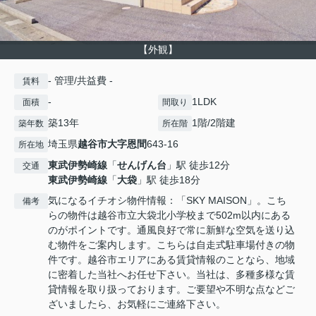
【外観】
- 管理/共益費 -
賃料
-
1LDK
面積
間取り
築13年
1階/2階建
築年数
所在階
埼玉県
越谷市
大字恩間
643-16
所在地
東武伊勢崎線
「
せんげん台
」駅 徒歩12分
交通
東武伊勢崎線
「
大袋
」駅 徒歩18分
気になるイチオシ物件情報：「SKY MAISON」。こち
備考
らの物件は越谷市立大袋北小学校まで502m以内にある
のがポイントです。通風良好で常に新鮮な空気を送り込
む物件をご案内します。こちらは自走式駐車場付きの物
件です。越谷市エリアにある賃貸情報のことなら、地域
に密着した当社へお任せ下さい。当社は、多種多様な賃
貸情報を取り扱っております。ご要望や不明な点などご
ざいましたら、お気軽にご連絡下さい。