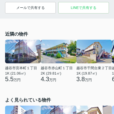
メールで共有する
LINEで共有する
近隣の物件
越谷市宮本町１丁目
越谷市赤山町１丁目
越谷市千間台東２丁目
1K (21.06㎡)
2K (29.81㎡)
1
1K (19.87㎡)
5.5
4.3
3.8
万円
万円
万円
よく見られている物件