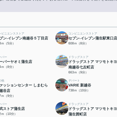
ンビニエンスストア
コンビニエンスストア
ブン-イレブン南越谷５丁目店
セブン-イレブン蒲生駅東口
83ｍ（5分）
608ｍ（8分）
ーパー
ドラッグストア
ーパーヤオミ蒲生店
ドラッグストア マツモトキ
34ｍ（8分）
南越谷七左町店
663ｍ（9分）
の他
デパート
ァッションセンター しまむら
VARIE 新越谷
越谷店
738ｍ（10分）
07ｍ（9分）
ーパー
ドラッグストア
武ストア蒲生店
ドラッグストア マツモトキ
52ｍ（10分）
蒲生茜町店