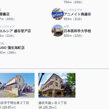
754ｍ（10分）
店
レンタルビデオ
屋書店
アニメイト南越谷
77ｍ（10分）
853ｍ（11分）
ラッグストア
大学
エルシア 越谷登戸店
日本医科学大学校
74ｍ（11分）
920ｍ（12分）
の他
AISO 蒲生旭町店
442ｍ（19分）
越谷市千間台東２丁目
越谷市越ヶ谷２丁目
K (19.87㎡)
1K (25.20㎡)