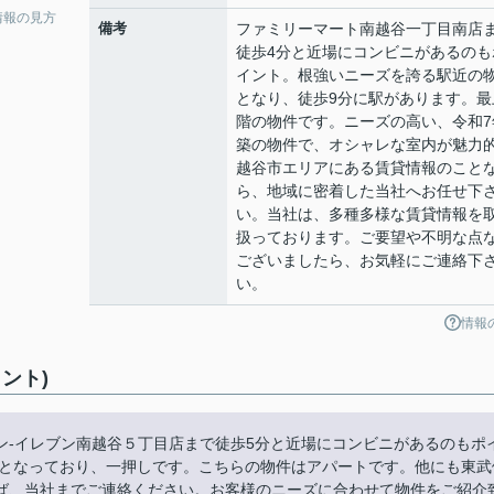
情報の見方
備考
ファミリーマート南越谷一丁目南店
徒歩4分と近場にコンビニがあるのも
イント。根強いニーズを誇る駅近の
となり、徒歩9分に駅があります。最
階の物件です。ニーズの高い、令和7
築の物件で、オシャレな室内が魅力
越谷市エリアにある賃貸情報のこと
ら、地域に密着した当社へお任せ下
い。当社は、多種多様な賃貸情報を
扱っております。ご要望や不明な点
ございましたら、お気軽にご連絡下
い。
情報
ント)
ン-イレブン南越谷５丁目店まで徒歩5分と近場にコンビニがあるのもポ
件となっており、一押しです。こちらの物件はアパートです。他にも東武
ば、当社までご連絡ください。お客様のニーズに合わせて物件をご紹介