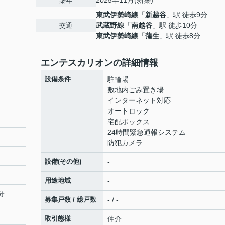
2025年11月(新築)
築年
東武伊勢崎線
「
新越谷
」駅 徒歩9分
武蔵野線
「
南越谷
」駅 徒歩10分
交通
東武伊勢崎線
「
蒲生
」駅 徒歩8分
エンテスカリオンの詳細情報
設備条件
駐輪場
敷地内ごみ置き場
インターネット対応
オートロック
宅配ボックス
24時間緊急通報システム
防犯カメラ
設備(その他)
-
用途地域
-
分
募集戸数 / 総戸数
- / -
取引態様
仲介