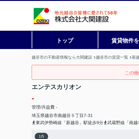
トップ
賃貸物件
越谷市の不動産情報なら大関建設
越谷市の賃貸一覧
新
この物
エンテスカリオン
-
管理/共益費 -
埼玉県
越谷市
南越谷
５丁目7-31
東武伊勢崎線「新越谷」駅徒歩9分
武蔵野線「南越
1
/
5