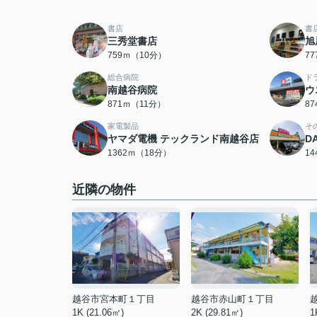
書店
書
三秀堂書店
旭
759ｍ（10分）
7
総合病院
ド
南越谷病院
ウ
871ｍ（11分）
8
家電製品
そ
ヤマダ電機 テックランド南越谷店
D
1362ｍ（18分）
1
近隣の物件
越谷市宮本町１丁目
越谷市赤山町１丁目
1K (21.06㎡)
2K (29.81㎡)
1