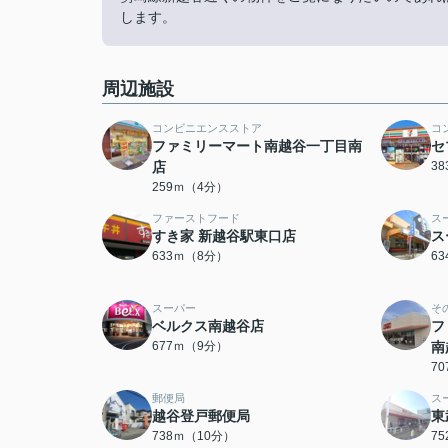
します。
周辺施設
コンビニエンスストア
コ
ファミリーマート南越谷一丁目南
セ
店
3
259ｍ（4分）
ファーストフード
ス
すき家 新越谷駅東口店
ス
633ｍ（8分）
6
スーパー
そ
ベルクス南越谷店
フ
677ｍ（9分）
南
7
郵便局
ス
越谷登戸郵便局
東
738ｍ（10分）
7