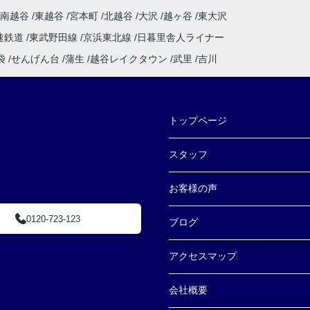
南越谷
東越谷
宮本町
北越谷
大沢
越ヶ谷
東大沢
速鉄道
東武野田線
京浜東北線
日暮里舎人ライナー
袋
せんげん台
蒲生
越谷レイクタウン
武里
吉川
トップページ
スタッフ
お客様の声
0120-723-123
ブログ
アクセスマップ
会社概要