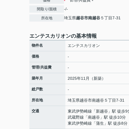
-
管理/共益費
-
価格
-/-
間取り/面積
埼玉県
越谷市
南越谷
５丁目7-31
所在地
エンテスカリオンの基本情報
物件名
エンテスカリオン
価格
-
管理/共益費
-
築年月
2025年11月（新築）
総戸数
-
所在地
埼玉県
越谷市
南越谷
５丁目7-31
交通
東武伊勢崎線
「
新越谷
」駅 徒歩9
武蔵野線
「
南越谷
」駅 徒歩10分
東武伊勢崎線
「
蒲生
」駅 徒歩8分