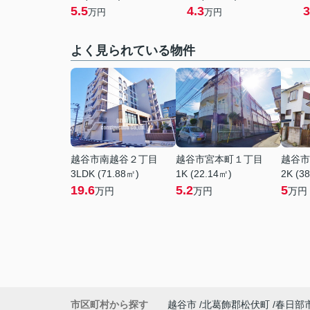
5.5
4.3
3
万円
万円
よく見られている物件
越谷市南越谷２丁目
越谷市宮本町１丁目
越谷市
3LDK (71.88㎡)
1K (22.14㎡)
2K (3
19.6
5.2
5
万円
万円
万円
市区町村から探す
越谷市
北葛飾郡松伏町
春日部