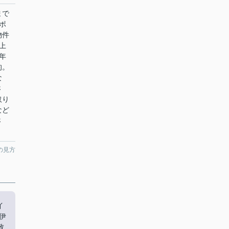
まで
ポ
物件
上
年
的。
な
さ
取り
など
さ
の見方
イ
伊
致