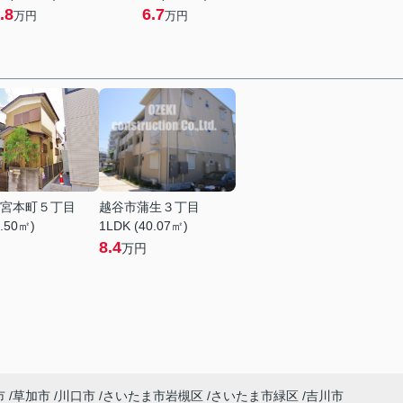
.8
6.7
万円
万円
宮本町５丁目
越谷市蒲生３丁目
8.50㎡)
1LDK (40.07㎡)
8.4
万円
市
草加市
川口市
さいたま市岩槻区
さいたま市緑区
吉川市