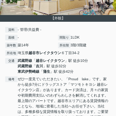
【外観】
- 管理/共益費 -
賃料
-
1LDK
面積
間取り
築14年
3階/3階建
築年数
所在階
埼玉県
越谷市
レイクタウン
６丁目34-2
所在地
武蔵野線
「
越谷レイクタウン
」駅 徒歩10分
交通
武蔵野線
「
吉川
」駅 徒歩32分
東武伊勢崎線
「
蒲生
」駅 徒歩42分
ぜひ一度見ていただきたい、「Proud lake」です。家
備考
から徒歩7分にドラッグストア「マツモトキヨシ 越谷レ
イクタウン店」があります。カード決済は、月々の家賃
や初期費用支払いのわずらわしさを解消してくれます。
最上階のアパートです。越谷市エリアにある賃貸情報の
ことなら、地域に密着した当社へお任せ下さい。当社
は、多種多様な賃貸情報を取り扱っております。ご要望