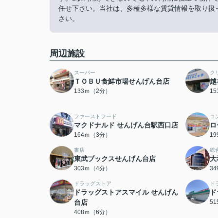
任せ下さい。当社は、多種多様な賃貸情報を取り扱
さい。
周辺施設
スーパー
ク
ＴＯＢＵ食鮮市場せんげん台店
越
133ｍ（2分）
1
ファーストフード
コ
マクドナルド せんげん台駅西口店
ロ
164ｍ（3分）
1
書店
総
東武ブックスせんげん台店
大
303ｍ（4分）
3
ドラッグストア
ド
ドラッグストアスマイル せんげん
ド
台店
5
408ｍ（6分）