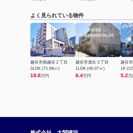
よく見られている物件
越谷市南越谷２丁目
越谷市蒲生３丁目
越谷市
3LDK (71.88㎡)
1LDK (40.07㎡)
1K (2
19.6
8.4
5.2
万円
万円
万
株式会社 大関建設