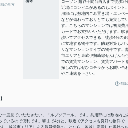
備考
ローソン 越谷千間台西店まで徒歩3
情報の見方
近場にコンビニがあるのもポイント
用部には敷地内ごみ置き場・エレベ
などが備わっておりとても充実して
す。こちらのマンションでは初期費
カードでお支払いいただけます。駅
歩いてアクセスできる、徒歩4分の距
に立地する物件です。防犯対策もバ
リなマンションタイプの物件です。
市エリアと東武伊勢崎線せんげん台
での賃貸マンション、賃貸アパート
探しの方はぜひコチラからお問い合
やご連絡を下さい。
情報
)
ひ一度見ていただきたい、「ルプソアール」です。共用部には敷地内ご
っているので便利です。駅まで4分と、駅近でアクセスも良好な物件で
です。越谷市エリアにある賃貸情報のことなら、地域に密着した当社へ