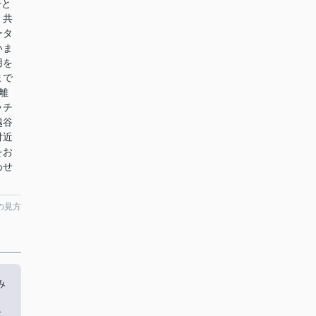
分と
。共
ータ
いま
用を
まで
離
ッチ
越谷
付近
をお
わせ
の見方
み
お