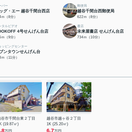
ーパー
郵便局
ッグ・エー 越谷千間台西店
越谷千間台西郵便局
04ｍ（8分）
622ｍ（8分）
ンタルビデオ
書店
OOKOFF 4号せんげん台店
未来屋書店 せんげん台店
55ｍ（9分）
734ｍ（10分）
ョッピングセンター
ブンタウンせんげん台
03ｍ（11分）
越谷市千間台東２丁目
越谷市越ヶ谷２丁目
K (19.87㎡)
1K (25.20㎡)
.8
6.7
万円
万円