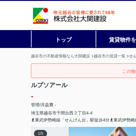
トップ
賃貸物件
越谷市の不動産情報なら大関建設
越谷市の賃貸一覧
せ
この物
ルプソアール
-
管理/共益費 -
埼玉県
越谷市
千間台西
２丁目4-4
東武伊勢崎線「せんげん台」駅徒歩4分
東武伊勢崎
1
/
5