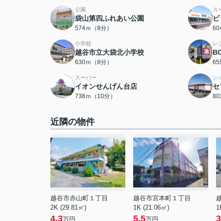
公園
ス
袋山第四ふれあい公園
ビ
574ｍ（8分）
6
小学校
レ
越谷市立大袋北小学校
B
630ｍ（8分）
6
スーパー
シ
イオンせんげん台店
セ
738ｍ（10分）
8
近隣の物件
越谷市赤山町１丁目
越谷市宮本町１丁目
2K (29.81㎡)
1K (21.06㎡)
1
4.3
5.5
3
万円
万円