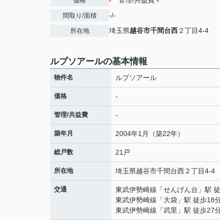
-
管理/共益費
-
価格
-/-
間取り/面積
埼玉県
越谷市
千間台西
２丁目4-4
所在地
ルプソアールの基本情報
物件名
ルプソアール
価格
-
管理/共益費
-
築年月
2004年1月（築22年）
総戸数
21戸
所在地
埼玉県
越谷市
千間台西
２丁目4-4
交通
東武伊勢崎線
「
せんげん台
」駅 
東武伊勢崎線
「
大袋
」駅 徒歩18
東武伊勢崎線
「
武里
」駅 徒歩27