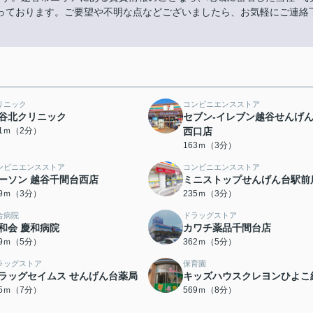
っております。ご要望や不明な点などございましたら、お気軽にご連絡
リニック
コンビニエンスストア
谷北クリニック
セブン-イレブン越谷せんげ
51ｍ（2分）
西口店
163ｍ（3分）
ンビニエンスストア
コンビニエンスストア
ーソン 越谷千間台西店
ミニストップせんげん台駅前
99ｍ（3分）
235ｍ（3分）
合病院
ドラッグストア
和会 慶和病院
カワチ薬品千間台店
49ｍ（5分）
362ｍ（5分）
ラッグストア
保育園
ラッグセイムス せんげん台薬局
キッズハウスクレヨンひよこ
15ｍ（7分）
569ｍ（8分）