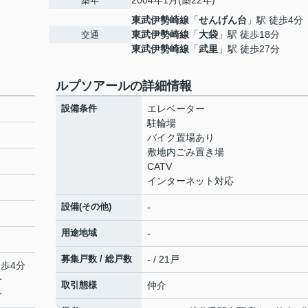
2004年1月(築22年)
築年
東武伊勢崎線
「
せんげん台
」駅 徒歩4分
東武伊勢崎線
「
大袋
」駅 徒歩18分
交通
東武伊勢崎線
「
武里
」駅 徒歩27分
ルプソアールの詳細情報
設備条件
エレベーター
駐輪場
バイク置場あり
敷地内ごみ置き場
CATV
インターネット対応
設備(その他)
-
用途地域
-
募集戸数 / 総戸数
- / 21戸
徒歩4分
分
取引態様
仲介
分