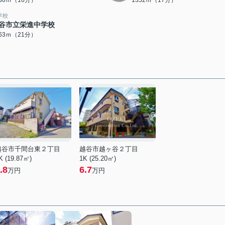
236ｍ（16分）
1352ｍ（17分）
学校
谷市立栄進中学校
663ｍ（21分）
越谷市千間台東２丁目
越谷市越ヶ谷２丁目
K (19.87㎡)
1K (25.20㎡)
.8
6.7
万円
万円