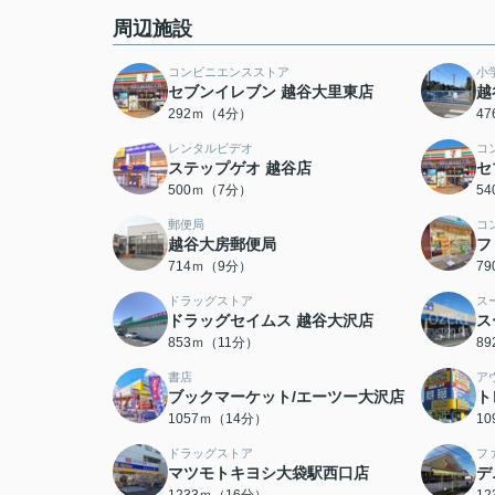
周辺施設
コンビニエンスストア
小
セブンイレブン 越谷大里東店
越
292ｍ（4分）
4
レンタルビデオ
コ
ステップゲオ 越谷店
セ
500ｍ（7分）
5
郵便局
コ
越谷大房郵便局
フ
714ｍ（9分）
7
ドラッグストア
ス
ドラッグセイムス 越谷大沢店
ス
853ｍ（11分）
8
書店
ア
ブックマーケット/エーツー大沢店
ト
1057ｍ（14分）
1
ドラッグストア
フ
マツモトキヨシ大袋駅西口店
デ