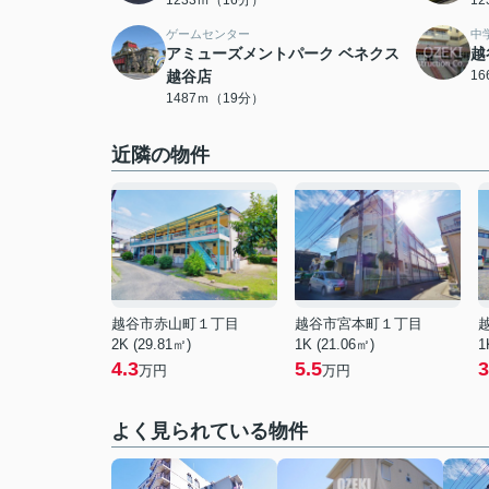
1233ｍ（16分）
1
ゲームセンター
中
アミューズメントパーク ベネクス
越
越谷店
1
1487ｍ（19分）
近隣の物件
越谷市赤山町１丁目
越谷市宮本町１丁目
2K (29.81㎡)
1K (21.06㎡)
1
4.3
5.5
3
万円
万円
よく見られている物件