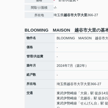
-
管理/共益費
-
価格
-/-
間取り/面積
埼玉県
越谷市
大字大里
366-27
所在地
BLOOMING MAISON 越谷市大里の基
物件名
BLOOMING MAISON 越谷市
価格
-
管理/共益費
-
築年月
2024年7月（築2年）
総戸数
-
所在地
埼玉県
越谷市
大字大里
366-27
交通
東武伊勢崎線
「
大袋
」駅 徒歩14
東武伊勢崎線
「
北越谷
」駅 徒歩2
東武伊勢崎線
「
せんげん台
」駅 徒