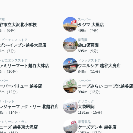
学校
スーパー
谷市立大沢北小学校
タジマ 大里店
76ｍ（6分）
496ｍ（7分）
ンビニエンスストア
保育園
ブン-イレブン越谷大里店
袋山保育園
40ｍ（7分）
695ｍ（9分）
ンビニエンスストア
ドラッグストア
ァミリーマート越谷大林店
ウエルシア 越谷大房店
90ｍ（10分）
848ｍ（11分）
ーパー
スーパー
ーパーバリュー 越谷店
コープみらい コープ北越谷店
92ｍ（12分）
994ｍ（13分）
ウトレット
クリニック
レジャーファクトリー 北越谷店
大袋医院
095ｍ（14分）
1191ｍ（15分）
ァミリーレストラン
家電製品
ニーズ 越谷東大沢店
ケーズデンキ 越谷店