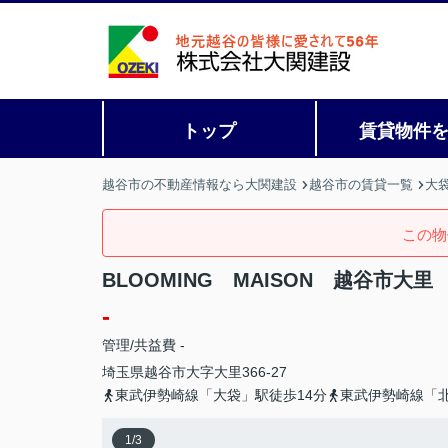
トップ
賃貸物件
越谷市の不動産情報なら大関建設
越谷市の賃貸一覧
大
この物
BLOOMING MAISON 越谷市大里
-
管理/共益費 -
埼玉県
越谷市
大字大里
366-27
東武伊勢崎線「大袋」駅徒歩14分
東武伊勢崎線「北
1
/
3