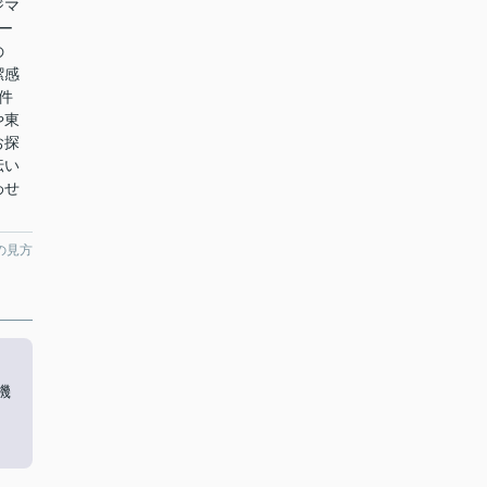
ジマ
ー
の
潔感
件
や東
お探
伝い
わせ
の見方
機