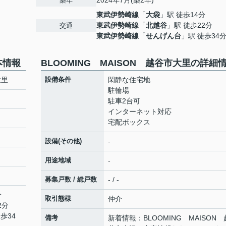
2024年7月(築2年)
築年
東武伊勢崎線
「
大袋
」駅 徒歩14分
東武伊勢崎線
「
北越谷
」駅 徒歩22分
交通
東武伊勢崎線
「
せんげん台
」駅 徒歩34
本情報
BLOOMING MAISON 越谷市大里の詳細
大里
設備条件
閑静な住宅地
駐輪場
駐車2台可
インターネット対応
宅配ボックス
設備(その他)
-
用途地域
-
募集戸数 / 総戸数
- / -
分
取引態様
仲介
2分
歩34
備考
新着情報：BLOOMING MAISON 