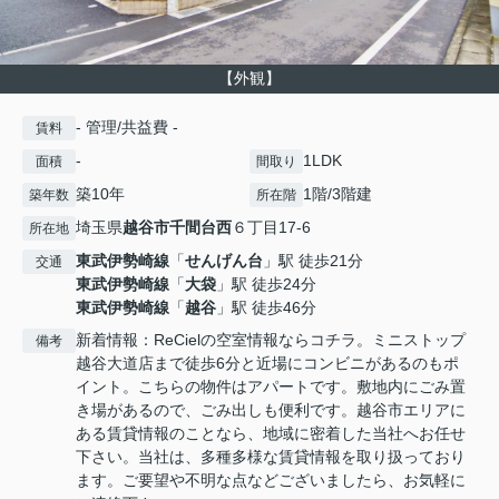
【外観】
- 管理/共益費 -
賃料
-
1LDK
面積
間取り
築10年
1階/3階建
築年数
所在階
埼玉県
越谷市
千間台西
６丁目17-6
所在地
東武伊勢崎線
「
せんげん台
」駅 徒歩21分
交通
東武伊勢崎線
「
大袋
」駅 徒歩24分
東武伊勢崎線
「
越谷
」駅 徒歩46分
新着情報：ReCielの空室情報ならコチラ。ミニストップ
備考
越谷大道店まで徒歩6分と近場にコンビニがあるのもポ
イント。こちらの物件はアパートです。敷地内にごみ置
き場があるので、ごみ出しも便利です。越谷市エリアに
ある賃貸情報のことなら、地域に密着した当社へお任せ
下さい。当社は、多種多様な賃貸情報を取り扱っており
ます。ご要望や不明な点などございましたら、お気軽に