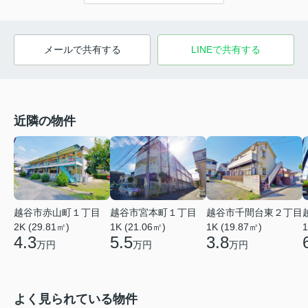
メールで共有する
LINEで共有する
近隣の物件
越谷市赤山町１丁目
越谷市宮本町１丁目
越谷市千間台東２丁目
2K (29.81㎡)
1K (21.06㎡)
1
1K (19.87㎡)
4.3
5.5
3.8
万円
万円
万円
よく見られている物件