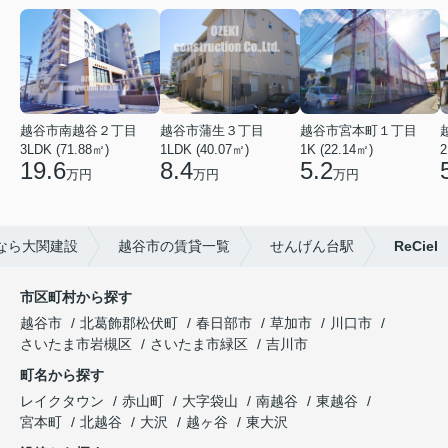
越谷市南越谷２丁目
越谷市蒲生３丁目
越谷市宮本町１丁目
3LDK (71.88㎡)
1LDK (40.07㎡)
1K (22.14㎡)
2
19.6
8.4
5.2
万円
万円
万円
なら大関建設
越谷市の賃貸一覧
せんげん台駅
ReCiel
市区町村から探す
越谷市
北葛飾郡松伏町
春日部市
草加市
川口市
さいたま市岩槻区
さいたま市緑区
吉川市
町名から探す
レイクタウン
赤山町
大字袋山
南越谷
東越谷
宮本町
北越谷
大沢
越ヶ谷
東大沢