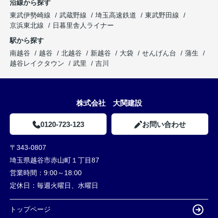
沿線から探す
東武伊勢崎線
武蔵野線
埼玉高速鉄道
東武野田線
京浜東北線
日暮里舎人ライナー
駅から探す
南越谷
越谷
北越谷
新越谷
大袋
せんげん台
蒲生
越谷レイクタウン
武里
吉川
株式会社 大関建設
0120-723-123
お問い合わせ
〒343-0807
埼玉県越谷市赤山町１丁目87
営業時間：
9:00～18:00
定休日：
毎週火曜日、水曜日
トップページ