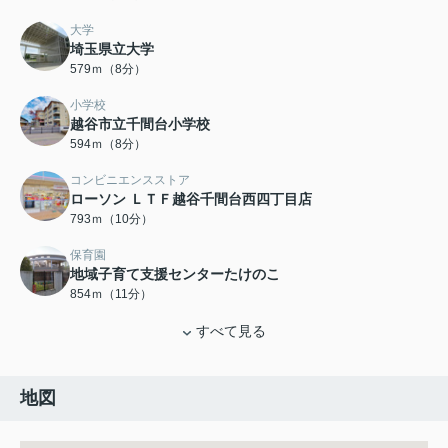
大学
埼玉県立大学
579ｍ（8分）
小学校
越谷市立千間台小学校
594ｍ（8分）
コンビニエンスストア
ローソン ＬＴＦ越谷千間台西四丁目店
793ｍ（10分）
保育園
地域子育て支援センターたけのこ
854ｍ（11分）
すべて見る
地図