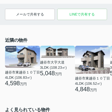
メールで共有する
LINEで共有する
近隣の物件
越谷市大字大道
3LDK (108.23㎡)
3
5,048
越谷市東越谷１０丁目
万円
4LDK (106.83㎡)
越谷市東越谷１０丁目
4,598
4LDK (106.52㎡)
万円
4,848
万円
よく見られている物件