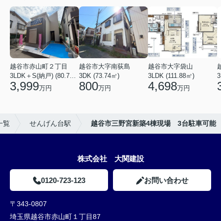
越谷市赤山町２丁目
越谷市大字南荻島
越谷市大字袋山
3LDK＋S(納戸) (80.79㎡)
3DK (73.74㎡)
3LDK (111.88㎡)
3
3,999
800
4,698
万円
万円
万円
一覧
せんげん台駅
越谷市三野宮新築4棟現場 3台駐車可能
株式会社 大関建設
0120-723-123
お問い合わせ
〒343-0807
埼玉県越谷市赤山町１丁目87