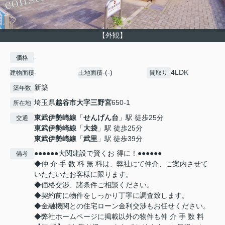
【外観】
-
価格
-
-(-)
4LDK
建物面積
土地面積
間取り
新築
築年数
埼玉県
越谷市
大字三野宮
650-1
所在地
東武伊勢崎線
「
せんげん台
」駅 徒歩25分
交通
東武伊勢崎線
「
大袋
」駅 徒歩25分
東武伊勢崎線
「
武里
」駅 徒歩39分
●●●●●●大関建設で賢くお 得に！●●●●●●
備考
◆仲 介 手 数 料 無 料は、弊社にて仲介、ご案内させて
いただいたお客様に限ります。
◆価格交渉、諸条件ご相談ください。
◆契約前に物件をしっかり丁寧に調査致します。
◆金融機関との住宅ローン金利交渉もお任せください。
◆弊社ホームページに掲載以外の物件も仲 介 手 数 料