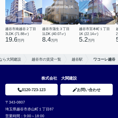
越谷市南越谷２丁目
越谷市蒲生３丁目
越谷市宮本町１丁目
3LDK (71.88㎡)
1LDK (40.07㎡)
1K (22.14㎡)
2
19.6
8.4
5.2
万円
万円
万円
なら大関建設
越谷市の賃貸一覧
越谷駅
ワコーレ越谷
株式会社 大関建設
0120-723-123
お問い合わせ
〒343-0807
埼玉県越谷市赤山町１丁目87
営業時間：
9:00～18:00