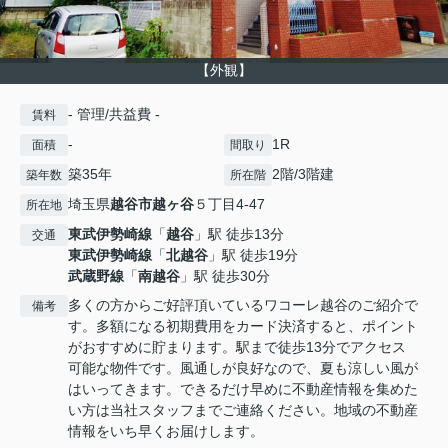
【外観】
- 管理/共益費 -
賃料
-
1R
面積
間取り
築35年
2階/3階建
築年数
所在階
埼玉県
越谷市
越ヶ谷
５丁目4-47
所在地
東武伊勢崎線
「
越谷
」駅 徒歩13分
交通
東武伊勢崎線
「
北越谷
」駅 徒歩19分
武蔵野線
「
南越谷
」駅 徒歩30分
多くの方からご好評頂いているワコーレ越谷のご紹介で
備考
す。多額になる初期費用をカード決済すると、ポイント
がおすすめに貯まります。駅まで徒歩13分でアクセス
可能な物件です。風通しが良好なので、夏も涼しい風が
はいってきます。できるだけ早めに不動産情報を集めた
い方は当社スタッフまでご連絡ください。地域の不動産
情報をいち早くお届けします。