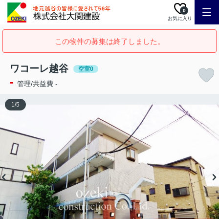
0
お気に入り
この物件の募集は終了しました。
ワコーレ越谷
空室0
-
管理/共益費 -
1
/
5