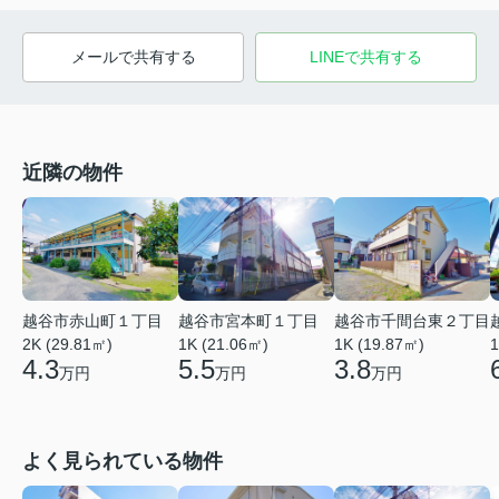
メールで共有する
LINEで共有する
近隣の物件
越谷市赤山町１丁目
越谷市宮本町１丁目
越谷市千間台東２丁目
2K (29.81㎡)
1K (21.06㎡)
1
1K (19.87㎡)
4.3
5.5
3.8
万円
万円
万円
よく見られている物件