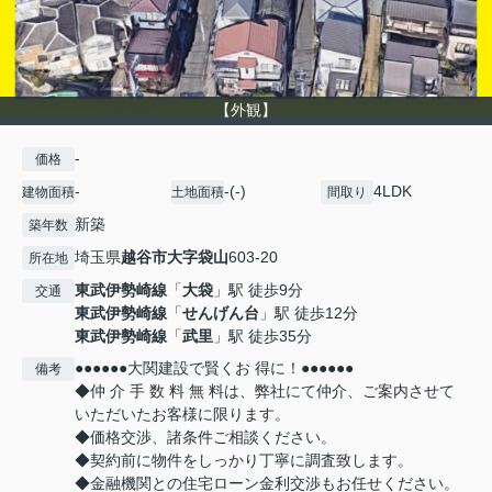
【外観】
-
価格
-
-(-)
4LDK
建物面積
土地面積
間取り
新築
築年数
埼玉県
越谷市
大字袋山
603-20
所在地
東武伊勢崎線
「
大袋
」駅 徒歩9分
交通
東武伊勢崎線
「
せんげん台
」駅 徒歩12分
東武伊勢崎線
「
武里
」駅 徒歩35分
●●●●●●大関建設で賢くお 得に！●●●●●●
備考
◆仲 介 手 数 料 無 料は、弊社にて仲介、ご案内させて
いただいたお客様に限ります。
◆価格交渉、諸条件ご相談ください。
◆契約前に物件をしっかり丁寧に調査致します。
◆金融機関との住宅ローン金利交渉もお任せください。