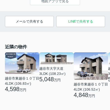
地図アプリで見る
メールで共有する
LINEで共有する
近隣の物件
越谷市大字大道
3LDK (108.23㎡)
3
5,048
越谷市東越谷１０丁目
万円
4LDK (106.83㎡)
越谷市東越谷１０丁目
4,598
4LDK (106.52㎡)
万円
4,848
万円