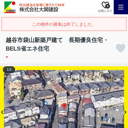
0
お気に入り
この物件の募集は終了しました。
越谷市袋山新築戸建て 長期優良住宅・
BELS省エネ住宅
-
1
/
3