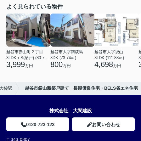
よく見られている物件
越谷市赤山町２丁目
越谷市大字南荻島
越谷市大字袋山
3LDK＋S(納戸) (80.79㎡)
3DK (73.74㎡)
3LDK (111.88㎡)
3
3,999
800
4,698
万円
万円
万円
大袋駅
越谷市袋山新築戸建て 長期優良住宅・BELS省エネ住宅
株式会社 大関建設
0120-723-123
お問い合わせ
〒343-0807