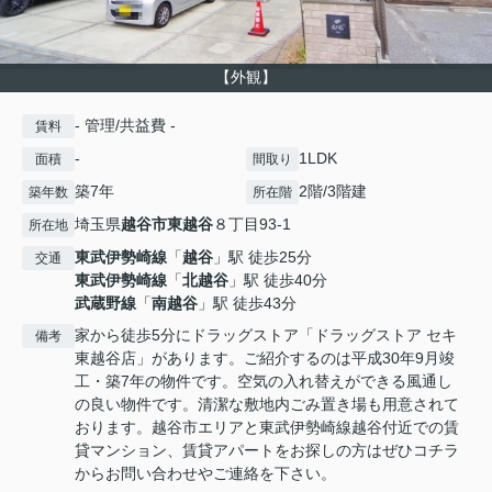
【外観】
- 管理/共益費 -
賃料
-
1LDK
面積
間取り
築7年
2階/3階建
築年数
所在階
埼玉県
越谷市
東越谷
８丁目93-1
所在地
東武伊勢崎線
「
越谷
」駅 徒歩25分
交通
東武伊勢崎線
「
北越谷
」駅 徒歩40分
武蔵野線
「
南越谷
」駅 徒歩43分
家から徒歩5分にドラッグストア「ドラッグストア セキ
備考
東越谷店」があります。ご紹介するのは平成30年9月竣
工・築7年の物件です。空気の入れ替えができる風通し
の良い物件です。清潔な敷地内ごみ置き場も用意されて
おります。越谷市エリアと東武伊勢崎線越谷付近での賃
貸マンション、賃貸アパートをお探しの方はぜひコチラ
からお問い合わせやご連絡を下さい。