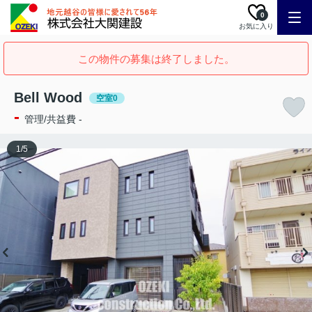
0
お気に入り
この物件の募集は終了しました。
Bell Wood
空室0
-
管理/共益費 -
1
/
5