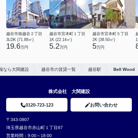
越谷市南越谷２丁目
越谷市宮本町１丁目
越谷市宮本町５丁目
3LDK (71.88㎡)
1K (22.14㎡)
2K (38.50㎡)
1
19.6
5.2
5
万円
万円
万円
報なら大関建設
越谷市の賃貸一覧
越谷駅
Bell Wood
株式会社 大関建設
0120-723-123
お問い合わせ
〒343-0807
埼玉県越谷市赤山町１丁目87
営業時間：
9:00～18:00