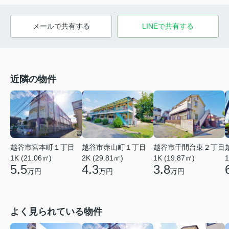
メールで共有する
LINEで共有する
近隣の物件
越谷市宮本町１丁目
越谷市赤山町１丁目
越谷市千間台東２丁目
1K (21.06㎡)
2K (29.81㎡)
1
1K (19.87㎡)
5.5
4.3
3.8
万円
万円
万円
よく見られている物件