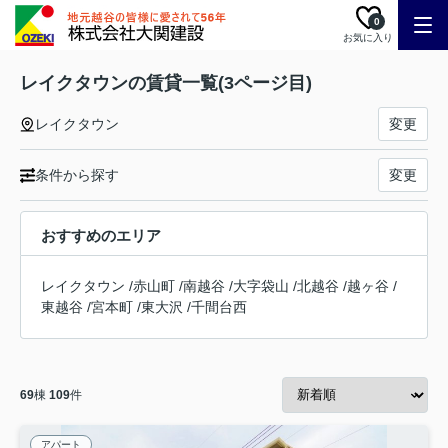
0
お気に入り
レイクタウンの賃貸一覧(3ページ目)
レイクタウン
変更
条件から探す
変更
おすすめのエリア
レイクタウン
/
赤山町
/
南越谷
/
大字袋山
/
北越谷
/
越ヶ谷
/
東越谷
/
宮本町
/
東大沢
/
千間台西
69
棟
109
件
アパート