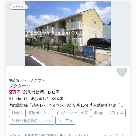
アパート
越谷市レイクタウン
ノクターン
9
万円
管理/共益費5,000円
44.68㎡ (1LDK) /築17年 /2階建
武蔵野線「越谷レイクタウン」駅 徒歩15分
東武伊勢崎線「新越谷」駅 徒歩45分
駐輪場
宅配ボックス
インターネット対応
敷地内ごみ置き場
24時間緊急通報システム
公共下水