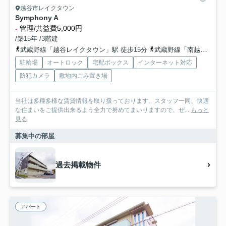
越谷市レイクタウン
Symphony A
-
管理/共益費5,000円
/築15年 /3階建
武蔵野線「越谷レイクタウン」駅 徒歩15分
武蔵野線「南越谷」駅 徒歩40分車10分 3.1km
駐輪場
オートロック
宅配ボックス
インターネット対応
防犯カメラ
敷地内ごみ置き場
当社は多種多様な賃貸情報を取り扱っております。スタッフ一同、快適
な住まいをご提供出来るよう全力で努めてまいりますので、ぜ...
もっと
見る
募集中の部屋
過去掲載物件
アパート