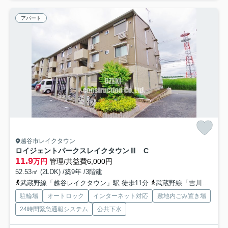
アパート
越谷市レイクタウン
ロイジェントパークスレイクタウンⅢ C
11.9
万円
管理/共益費6,000円
52.53㎡ (2LDK) /築9年 /3階建
武蔵野線「越谷レイクタウン」駅 徒歩11分
武蔵野線「吉川」駅 徒歩30分
駐輪場
オートロック
インターネット対応
敷地内ごみ置き場
24時間緊急通報システム
公共下水