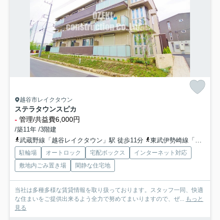
越谷市レイクタウン
ステラタウンスピカ
-
管理/共益費6,000円
/築11年 /3階建
武蔵野線「越谷レイクタウン」駅 徒歩11分
東武伊勢崎線「蒲生」駅 徒歩34分
駐輪場
オートロック
宅配ボックス
インターネット対応
敷地内ごみ置き場
閑静な住宅地
当社は多種多様な賃貸情報を取り扱っております。スタッフ一同、快適
な住まいをご提供出来るよう全力で努めてまいりますので、ぜ...
もっと
見る