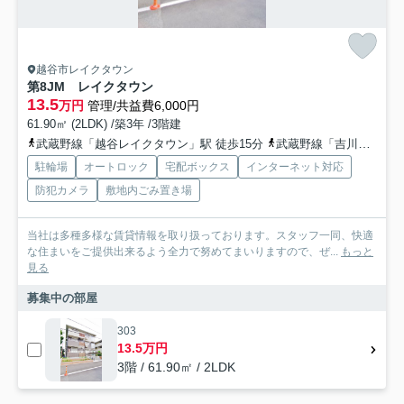
越谷市レイクタウン
第8JM レイクタウン
13.5
万円
管理/共益費6,000円
61.90㎡ (2LDK) /築3年 /3階建
武蔵野線「越谷レイクタウン」駅 徒歩15分
武蔵野線「吉川」駅 徒歩38分
駐輪場
オートロック
宅配ボックス
インターネット対応
防犯カメラ
敷地内ごみ置き場
当社は多種多様な賃貸情報を取り扱っております。スタッフ一同、快適
な住まいをご提供出来るよう全力で努めてまいりますので、ぜ...
もっと
見る
募集中の部屋
303
13.5万円
3階 / 61.90㎡ / 2LDK