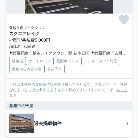
越谷市レイクタウン
スクエアレイク
-
管理/共益費5,000円
/築13年 /3階建
武蔵野線「越谷レイクタウン」駅 徒歩10分
武蔵野線「吉川」駅 徒歩23分
駐輪場
オートロック
宅配ボックス
インターネット対応
敷地内ごみ置き場
公共下水
当社は多種多様な賃貸情報を取り扱っております。スタッフ一同、快適
な住まいをご提供出来るよう全力で努めてまいりますので、ぜ...
もっと
見る
募集中の部屋
過去掲載物件