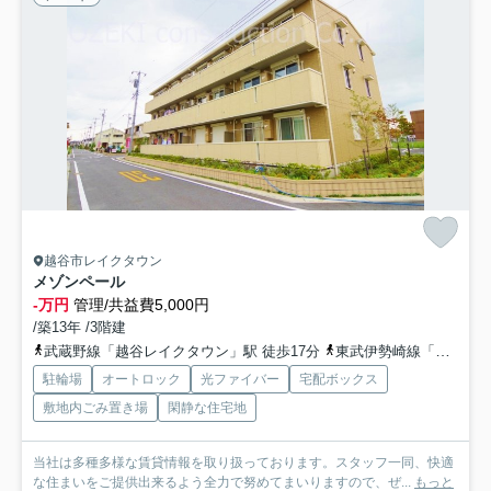
越谷市レイクタウン
メゾンペール
-万円
管理/共益費5,000円
/築13年 /3階建
武蔵野線「越谷レイクタウン」駅 徒歩17分
東武伊勢崎線「新越谷」駅 徒歩34分
駐輪場
オートロック
光ファイバー
宅配ボックス
敷地内ごみ置き場
閑静な住宅地
当社は多種多様な賃貸情報を取り扱っております。スタッフ一同、快適
な住まいをご提供出来るよう全力で努めてまいりますので、ぜ...
もっと