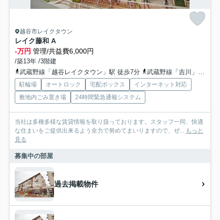
越谷市レイクタウン
レイク藤和 A
-万円
管理/共益費6,000円
/築13年 /3階建
武蔵野線「越谷レイクタウン」駅 徒歩7分
武蔵野線「吉川」駅 徒歩29分車8分 3.0km
駐輪場
オートロック
宅配ボックス
インターネット対応
敷地内ごみ置き場
24時間緊急通報システム
当社は多種多様な賃貸情報を取り扱っております。スタッフ一同、快適
な住まいをご提供出来るよう全力で努めてまいりますので、ぜ...
もっと
見る
募集中の部屋
過去掲載物件