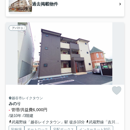
過去掲載物件
アパート
越谷市レイクタウン
みのり
-
管理/共益費6,000円
/築10年 /3階建
武蔵野線「越谷レイクタウン」駅 徒歩10分
武蔵野線「吉川」駅 徒歩35分
駐輪場
オートロック
宅配ボックス
インターネット対応