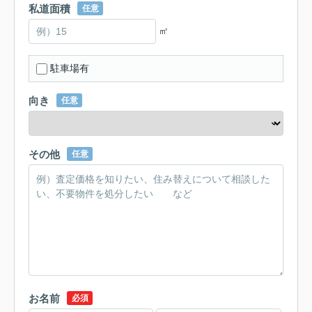
私道面積
任意
㎡
駐車場有
向き
任意
その他
任意
お名前
必須