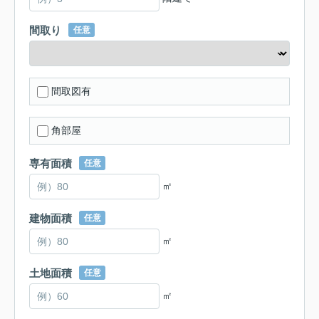
間取り
任意
間取図有
角部屋
専有面積
任意
㎡
建物面積
任意
㎡
土地面積
任意
㎡