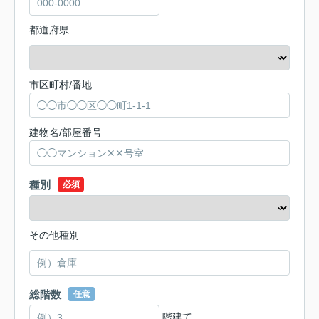
都道府県
市区町村/番地
建物名/部屋番号
種別
必須
その他種別
総階数
任意
階建て