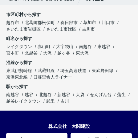
市区町村から探す
越谷市
北葛飾郡松伏町
春日部市
草加市
川口市
さいたま市岩槻区
さいたま市緑区
吉川市
町名から探す
レイクタウン
赤山町
大字袋山
南越谷
東越谷
宮本町
北越谷
大沢
越ヶ谷
東大沢
沿線から探す
東武伊勢崎線
武蔵野線
埼玉高速鉄道
東武野田線
京浜東北線
日暮里舎人ライナー
駅から探す
南越谷
越谷
北越谷
新越谷
大袋
せんげん台
蒲生
越谷レイクタウン
武里
吉川
株式会社 大関建設