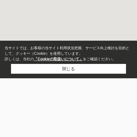
当サイトでは、お客様の当サイト利用状況把握、サービス向上検討を目的と
して、クッキー（Cookie）を使用しています。
詳しくは、当社の
「Cookieの取扱いについて」
をご確認ください。
閉じる
物件種別
マンション
戸建
市区町村から探す
越谷市
北葛飾郡松伏町
春日部市
草加市
川口市
土地
店舗
さいたま市岩槻区
さいたま市緑区
吉川市
事務所
ビル・その他
町名から探す
レイクタウン
赤山町
大字袋山
南越谷
東越谷