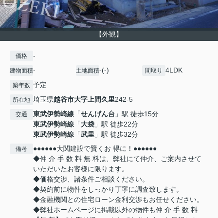
【外観】
-
価格
-
-(-)
4LDK
建物面積
土地面積
間取り
予定
築年数
埼玉県
越谷市
大字上間久里
242-5
所在地
東武伊勢崎線
「
せんげん台
」駅 徒歩15分
交通
東武伊勢崎線
「
大袋
」駅 徒歩22分
東武伊勢崎線
「
武里
」駅 徒歩32分
●●●●●●大関建設で賢くお 得に！●●●●●●
備考
◆仲 介 手 数 料 無 料は、弊社にて仲介、ご案内させて
いただいたお客様に限ります。
◆価格交渉、諸条件ご相談ください。
◆契約前に物件をしっかり丁寧に調査致します。
◆金融機関との住宅ローン金利交渉もお任せください。
◆弊社ホームページに掲載以外の物件も仲 介 手 数 料