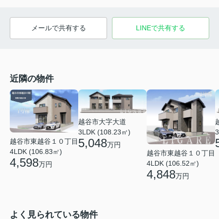
メールで共有する
LINEで共有する
近隣の物件
越谷市大字大道
3LDK (108.23㎡)
3
5,048
越谷市東越谷１０丁目
万円
4LDK (106.83㎡)
越谷市東越谷１０丁目
4,598
4LDK (106.52㎡)
万円
4,848
万円
よく見られている物件