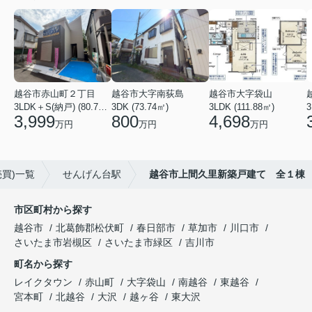
越谷市赤山町２丁目
越谷市大字南荻島
越谷市大字袋山
3LDK＋S(納戸) (80.79㎡)
3DK (73.74㎡)
3LDK (111.88㎡)
3
3,999
800
4,698
万円
万円
万円
買)一覧
せんげん台駅
越谷市上間久里新築戸建て 全１棟
市区町村から探す
越谷市
北葛飾郡松伏町
春日部市
草加市
川口市
さいたま市岩槻区
さいたま市緑区
吉川市
町名から探す
レイクタウン
赤山町
大字袋山
南越谷
東越谷
宮本町
北越谷
大沢
越ヶ谷
東大沢