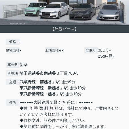
【外観パース】
-
価格
-
-(-)
3LDK＋
建物面積
土地面積
間取り
2S(納戸)
新築
築年数
埼玉県
越谷市
南越谷
３丁目709-3
所在地
武蔵野線
「
南越谷
」駅 徒歩9分
交通
東武伊勢崎線
「
新越谷
」駅 徒歩10分
東武伊勢崎線
「
越谷
」駅 徒歩10分
●●●●●●大関建設で賢くお 得に！●●●●●●
備考
◆仲 介 手 数 料 無 料は、弊社にて仲介、ご案内させて
いただいたお客様に限ります。
◆価格交渉、諸条件ご相談ください。
◆契約前に物件をしっかり丁寧に調査致します。