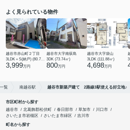
よく見られている物件
越谷市赤山町２丁目
越谷市大字南荻島
越谷市大字袋山
3LDK＋S(納戸) (80.79㎡)
3DK (73.74㎡)
3LDK (111.88㎡)
3
3,999
800
4,698
万円
万円
万円
)一覧
南越谷駅
越谷市新築戸建て 2路線3駅使える好立地♪
市区町村から探す
越谷市
北葛飾郡松伏町
春日部市
草加市
川口市
さいたま市岩槻区
さいたま市緑区
吉川市
町名から探す