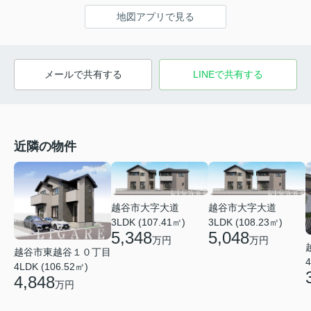
地図アプリで見る
メールで共有する
LINEで共有する
近隣の物件
越谷市大字大道
越谷市大字大道
3LDK (107.41㎡)
3LDK (108.23㎡)
5,348
5,048
万円
万円
越谷市東越谷１０丁目
4
4LDK (106.52㎡)
4,848
万円