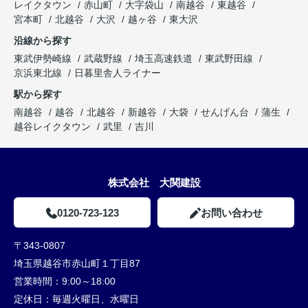
レイクタウン
赤山町
大字袋山
南越谷
東越谷
宮本町
北越谷
大沢
越ヶ谷
東大沢
沿線から探す
東武伊勢崎線
武蔵野線
埼玉高速鉄道
東武野田線
京浜東北線
日暮里舎人ライナー
駅から探す
南越谷
越谷
北越谷
新越谷
大袋
せんげん台
蒲生
越谷レイクタウン
武里
吉川
株式会社 大関建設
0120-723-123
お問い合わせ
〒343-0807
埼玉県越谷市赤山町１丁目87
営業時間：
9:00～18:00
定休日：
毎週火曜日、水曜日