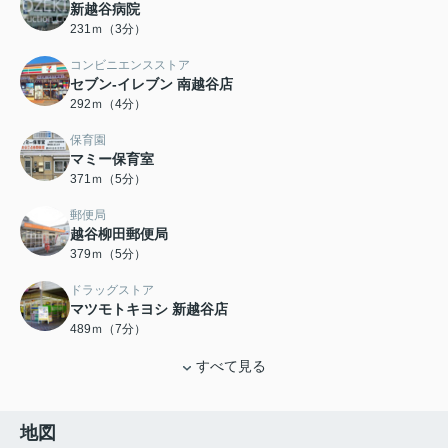
新越谷病院
231ｍ（3分）
コンビニエンスストア
セブン‐イレブン 南越谷店
292ｍ（4分）
保育園
マミー保育室
371ｍ（5分）
郵便局
越谷柳田郵便局
379ｍ（5分）
ドラッグストア
マツモトキヨシ 新越谷店
489ｍ（7分）
すべて見る
地図