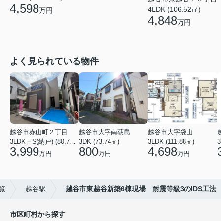
4,598
4LDK (106.52㎡)
万円
4,848
万円
よく見られている物件
越谷市赤山町２丁目
越谷市大字南荻島
越谷市大字袋山
3LDK＋S(納戸) (80.79㎡)
3DK (73.74㎡)
3LDK (111.88㎡)
3
3,999
800
4,698
万円
万円
万円
覧
越谷駅
越谷市東越谷新築6棟現場 耐震等級3のIDS工法
市区町村から探す