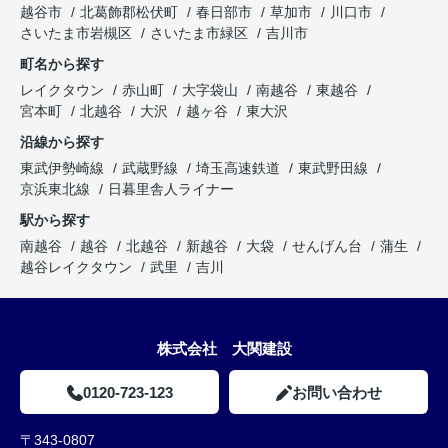
越谷市
北葛飾郡松伏町
春日部市
草加市
川口市
さいたま市岩槻区
さいたま市緑区
吉川市
町名から探す
レイクタウン
赤山町
大字袋山
南越谷
東越谷
宮本町
北越谷
大沢
越ヶ谷
東大沢
沿線から探す
東武伊勢崎線
武蔵野線
埼玉高速鉄道
東武野田線
京浜東北線
日暮里舎人ライナー
駅から探す
南越谷
越谷
北越谷
新越谷
大袋
せんげん台
蒲生
越谷レイクタウン
武里
吉川
株式会社 大関建設
0120-723-123
お問い合わせ
〒343-0807