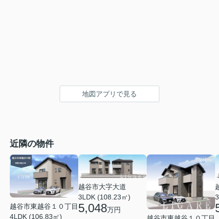
地図アプリで見る
近隣の物件
越谷市大字大道
3LDK (108.23㎡)
3
5,048
越谷市東越谷１０丁目
万円
4LDK (106.83㎡)
越谷市東越谷１０丁目