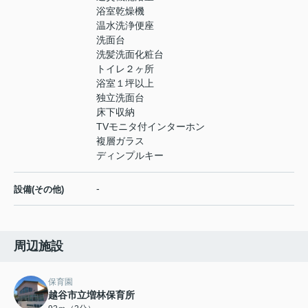
浴室乾燥機
温水洗浄便座
洗面台
洗髪洗面化粧台
トイレ２ヶ所
浴室１坪以上
独立洗面台
床下収納
TVモニタ付インターホン
複層ガラス
ディンプルキー
-
設備(その他)
周辺施設
保育園
越谷市立増林保育所