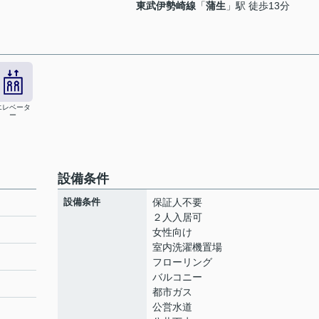
東武伊勢崎線
「
蒲生
」駅 徒歩13分
エレベータ
ー
設備条件
設備条件
保証人不要
２人入居可
女性向け
室内洗濯機置場
ト
フローリング
バルコニー
都市ガス
公営水道