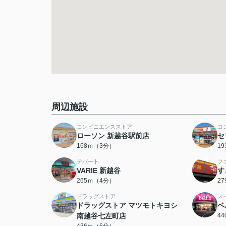
周辺施設
コンビニエンスストア
コ
ローソン 新越谷駅前店
セ
168ｍ（3分）
1
デパート
フ
VARIE 新越谷
す
265ｍ（4分）
2
ドラッグストア
ス
ドラッグストア マツモトキヨシ
ベ
南越谷七左町店
4