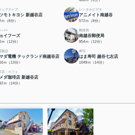
480ｍ（6分）
ラッグストア
レンタルビデオ
ツモトキヨシ 新越谷店
アニメイト南越谷
62ｍ（8分）
572ｍ（8分）
ーパー
郵便局
ョイフーズ
南越谷郵便局
90ｍ（12分）
954ｍ（12分）
電製品
寿司
マダ電機 テックランド南越谷店
はま寿司 越谷七左店
016ｍ（13分）
1049ｍ（14分）
茶店・カフェ
メダ珈琲店 新越谷店
092ｍ（14分）