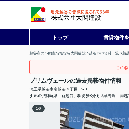
トップ
賃貸物件
越谷市の不動産情報なら大関建設
越谷市の賃貸一覧
新
この物
プリムヴェールの過去掲載物件情報
埼玉県
越谷市
南越谷
４丁目12-10
東武伊勢崎線「新越谷」駅徒歩3分
武蔵野線「南越
1
/
6