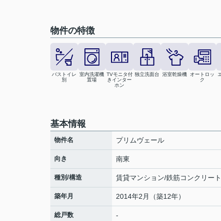
物件の特徴
バストイレ
室内洗濯機
TVモニタ付
独立洗面台
浴室乾燥機
オートロッ
別
置場
きインター
ク
ホン
基本情報
物件名
プリムヴェール
向き
南東
種別/構造
賃貸マンション/鉄筋コンクリー
築年月
2014年2月（築12年）
総戸数
-