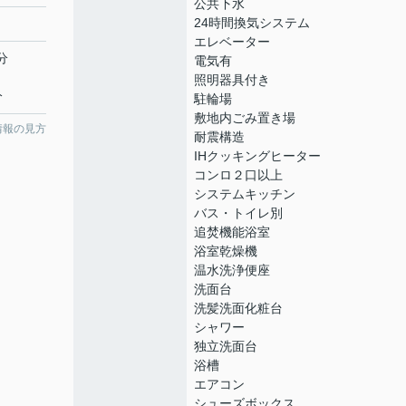
公共下水
24時間換気システム
エレベーター
分
電気有
照明器具付き
分
駐輪場
敷地内ごみ置き場
情報の見方
耐震構造
IHクッキングヒーター
コンロ２口以上
システムキッチン
バス・トイレ別
追焚機能浴室
浴室乾燥機
温水洗浄便座
洗面台
洗髪洗面化粧台
シャワー
独立洗面台
浴槽
エアコン
シューズボックス