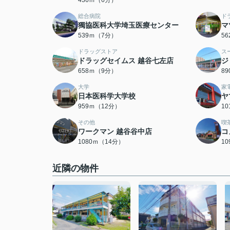
436ｍ（6分）
総合病院
ド
獨協医科大学埼玉医療センター
マ
539ｍ（7分）
5
ドラッグストア
ス
ドラッグセイムス 越谷七左店
ジ
658ｍ（9分）
8
大学
家
日本医科学大学校
ヤ
959ｍ（12分）
1
その他
喫
ワークマン 越谷谷中店
コ
1080ｍ（14分）
1
近隣の物件