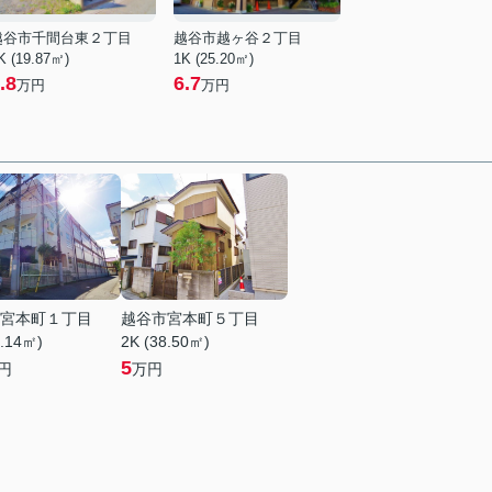
越谷市千間台東２丁目
越谷市越ヶ谷２丁目
K (19.87㎡)
1K (25.20㎡)
.8
6.7
万円
万円
宮本町１丁目
越谷市宮本町５丁目
2.14㎡)
2K (38.50㎡)
5
円
万円