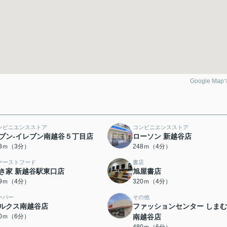
Google Ma
ンビニエンスストア
コンビニエンスストア
ブン-イレブン南越谷５丁目店
ローソン 新越谷店
93ｍ（3分）
248ｍ（4分）
ァーストフード
書店
き家 新越谷駅東口店
旭屋書店
79ｍ（4分）
320ｍ（4分）
ーパー
その他
ルクス南越谷店
ファッションセンター しま
40ｍ（6分）
南越谷店