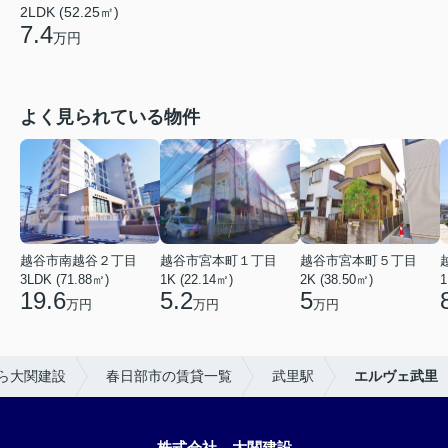
2LDK (52.25㎡)
7.4
万円
よく見られている物件
越谷市南越谷２丁目
越谷市宮本町１丁目
越谷市宮本町５丁目
3LDK (71.88㎡)
1K (22.14㎡)
2K (38.50㎡)
1
19.6
5.2
5
万円
万円
万円
ら大関建設
春日部市の賃貸一覧
武里駅
エルヴェ武里
株式会社 大関建設