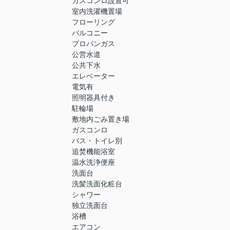
ガスコンロ設置可
室内洗濯機置場
フローリング
バルコニー
プロパンガス
公営水道
公共下水
エレベーター
電気有
照明器具付き
駐輪場
敷地内ごみ置き場
ガスコンロ
バス・トイレ別
追焚機能浴室
温水洗浄便座
洗面台
洗髪洗面化粧台
シャワー
独立洗面台
浴槽
エアコン