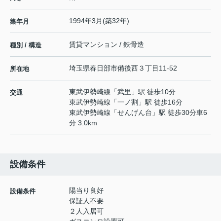
1994年3月(築32年)
築年月
賃貸マンション / 鉄骨造
種別 / 構造
埼玉県
春日部市
備後西
３丁目11-52
所在地
東武伊勢崎線
「
武里
」駅 徒歩10分
交通
東武伊勢崎線
「
一ノ割
」駅 徒歩16分
東武伊勢崎線
「
せんげん台
」駅 徒歩30分車6
分 3.0km
設備条件
陽当り良好
設備条件
保証人不要
２人入居可