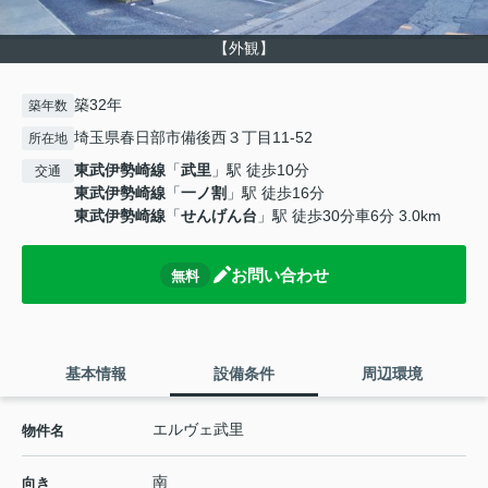
【外観】
築32年
築年数
埼玉県春日部市備後西３丁目11-52
所在地
東武伊勢崎線
「
武里
」駅 徒歩10分
交通
東武伊勢崎線
「
一ノ割
」駅 徒歩16分
東武伊勢崎線
「
せんげん台
」駅 徒歩30分車6分 3.0km
お問い合わせ
無料
基本情報
設備条件
周辺環境
エルヴェ武里
物件名
南
向き