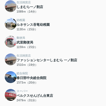
生活雑貨店
しまむら一ノ割店
1089ｍ（14分）
幼稚園
ルネサンス吞竜幼稚園
1130ｍ（15分）
郵便局
武里郵便局
1159ｍ（15分）
生活雑貨店
ファッションセンターしまむら 一ノ割店
1510ｍ（19分）
総合病院
春日部中央総合病院
1573ｍ（20分）
スーパー
ベルクスせんげん台東店
2479ｍ（31分）