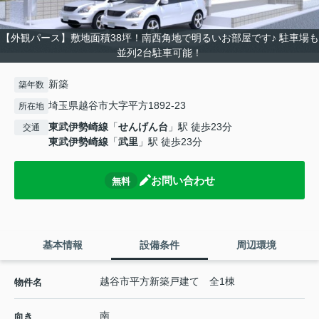
【外観パース】敷地面積38坪！南西角地で明るいお部屋です♪ 駐車場も
並列2台駐車可能！
新築
築年数
埼玉県越谷市大字平方1892-23
所在地
東武伊勢崎線
「
せんげん台
」駅 徒歩23分
交通
東武伊勢崎線
「
武里
」駅 徒歩23分
お問い合わせ
無料
基本情報
設備条件
周辺環境
越谷市平方新築戸建て 全1棟
物件名
南
向き