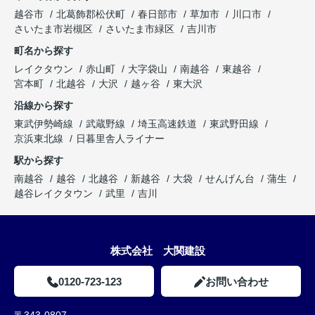
越谷市
北葛飾郡松伏町
春日部市
草加市
川口市
さいたま市岩槻区
さいたま市緑区
吉川市
町名から探す
レイクタウン
赤山町
大字袋山
南越谷
東越谷
宮本町
北越谷
大沢
越ヶ谷
東大沢
沿線から探す
東武伊勢崎線
武蔵野線
埼玉高速鉄道
東武野田線
京浜東北線
日暮里舎人ライナー
駅から探す
南越谷
越谷
北越谷
新越谷
大袋
せんげん台
蒲生
越谷レイクタウン
武里
吉川
株式会社 大関建設
0120-723-123
お問い合わせ
〒343-0807