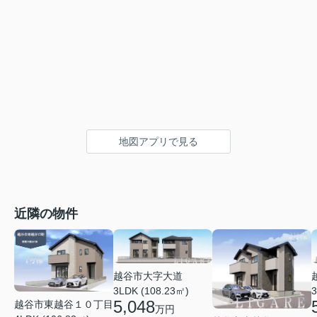
地図アプリで見る
近隣の物件
越谷市大字大道
3LDK (108.23㎡)
3
5,048
越谷市東越谷１０丁目
万円