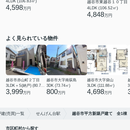
4LDK (106.83㎡)
越谷市東越谷１０丁目
4,598
4LDK (106.52㎡)
万円
4,848
万円
よく見られている物件
越谷市赤山町２丁目
越谷市大字南荻島
越谷市大字袋山
3LDK＋S(納戸) (80.79㎡)
3DK (73.74㎡)
3LDK (111.88㎡)
3
3,999
800
4,698
万円
万円
万円
建(売買)一覧
せんげん台駅
越谷市平方新築戸建て 全1棟
市区町村から探す