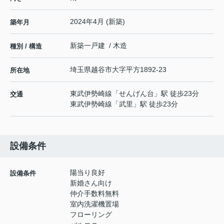
2024年4月 (新築)
築年月
新築一戸建 / 木造
種別 / 構造
埼玉県
越谷市
大字平方
1892-23
所在地
東武伊勢崎線
「
せんげん台
」駅 徒歩23分
交通
東武伊勢崎線
「
武里
」駅 徒歩23分
設備条件
陽当り良好
設備条件
新婚さん向け
仲介手数料無料
室内洗濯機置場
フローリング