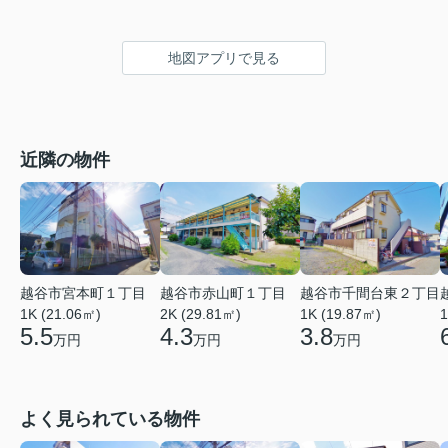
地図アプリで見る
近隣の物件
越谷市宮本町１丁目
越谷市赤山町１丁目
越谷市千間台東２丁目
1K (21.06㎡)
2K (29.81㎡)
1
1K (19.87㎡)
5.5
4.3
3.8
万円
万円
万円
よく見られている物件