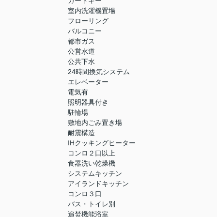
カードキー
室内洗濯機置場
フローリング
バルコニー
都市ガス
公営水道
公共下水
24時間換気システム
エレベーター
電気有
照明器具付き
駐輪場
敷地内ごみ置き場
耐震構造
IHクッキングヒーター
コンロ２口以上
食器洗い乾燥機
システムキッチン
アイランドキッチン
コンロ３口
バス・トイレ別
追焚機能浴室