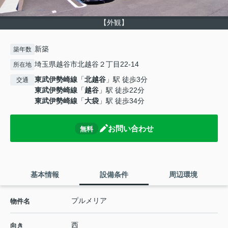
【外観】
新築
築年数
埼玉県越谷市北越谷２丁目22-14
所在地
東武伊勢崎線
「
北越谷
」駅 徒歩3分
交通
東武伊勢崎線
「
越谷
」駅 徒歩22分
東武伊勢崎線
「
大袋
」駅 徒歩34分
お問い合わせ
無料
基本情報
設備条件
周辺環境
プルメリア
物件名
西
向き