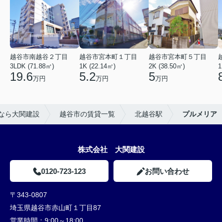
越谷市南越谷２丁目
越谷市宮本町１丁目
越谷市宮本町５丁目
3LDK (71.88㎡)
1K (22.14㎡)
2K (38.50㎡)
1
19.6
5.2
5
万円
万円
万円
なら大関建設
越谷市の賃貸一覧
北越谷駅
プルメリア
株式会社 大関建設
0120-723-123
お問い合わせ
〒343-0807
埼玉県越谷市赤山町１丁目87
営業時間：
9:00～18:00