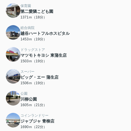
保育園
第二愛隣こども園
1371ｍ（18分）
総合病院
越谷ハートフルホスピタル
1453ｍ（19分）
ドラッグストア
マツモトキヨシ 東蒲生店
1503ｍ（19分）
スーパー
ビッグ・エー 蒲生店
1506ｍ（19分）
公園
川柳公園
1605ｍ（21分）
コインランドリー
ジャブジャ 青柳店
1690ｍ（22分）