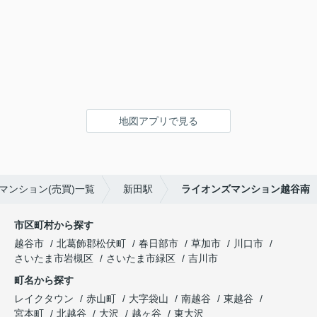
地図アプリで見る
マンション(売買)一覧
新田駅
ライオンズマンション越谷南
市区町村から探す
越谷市
北葛飾郡松伏町
春日部市
草加市
川口市
さいたま市岩槻区
さいたま市緑区
吉川市
町名から探す
レイクタウン
赤山町
大字袋山
南越谷
東越谷
宮本町
北越谷
大沢
越ヶ谷
東大沢