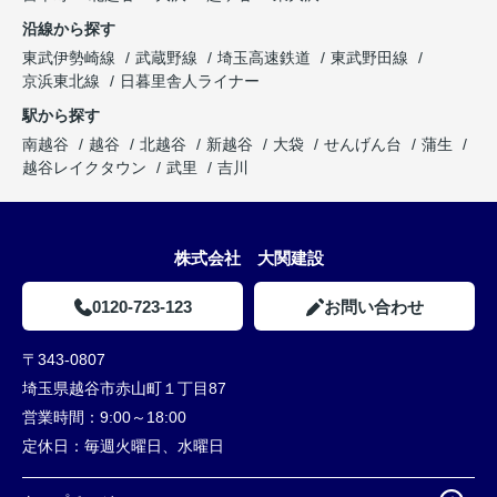
沿線から探す
東武伊勢崎線
武蔵野線
埼玉高速鉄道
東武野田線
京浜東北線
日暮里舎人ライナー
駅から探す
南越谷
越谷
北越谷
新越谷
大袋
せんげん台
蒲生
越谷レイクタウン
武里
吉川
株式会社 大関建設
0120-723-123
お問い合わせ
〒343-0807
埼玉県越谷市赤山町１丁目87
営業時間：
9:00～18:00
定休日：
毎週火曜日、水曜日