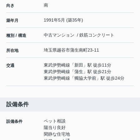
南
向き
1991年5月 (築35年)
築年月
中古マンション / 鉄筋コンクリート
種別 / 構造
埼玉県
越谷市
蒲生南町
23-11
所在地
東武伊勢崎線
「
新田
」駅 徒歩11分
交通
東武伊勢崎線
「
蒲生
」駅 徒歩21分
東武伊勢崎線
「
獨協大学前
」駅 徒歩24分
設備条件
ペット相談
設備条件
陽当り良好
閑静な住宅地