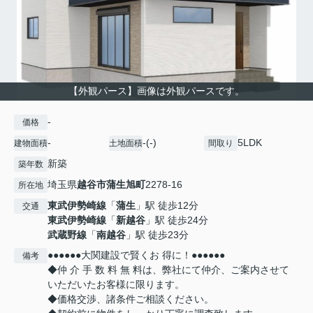
【外観パース】画像は外観パースです。
-
価格
-
-(-)
5LDK
建物面積
土地面積
間取り
新築
築年数
埼玉県
越谷市
蒲生旭町
2278-16
所在地
東武伊勢崎線
「
蒲生
」駅 徒歩12分
交通
東武伊勢崎線
「
新越谷
」駅 徒歩24分
武蔵野線
「
南越谷
」駅 徒歩23分
●●●●●●大関建設で賢くお 得に！●●●●●●
備考
◆仲 介 手 数 料 無 料は、弊社にて仲介、ご案内させて
いただいたお客様に限ります。
◆価格交渉、諸条件ご相談ください。