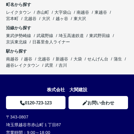
町名から探す
レイクタウン
赤山町
大字袋山
南越谷
東越谷
宮本町
北越谷
大沢
越ヶ谷
東大沢
沿線から探す
東武伊勢崎線
武蔵野線
埼玉高速鉄道
東武野田線
京浜東北線
日暮里舎人ライナー
駅から探す
南越谷
越谷
北越谷
新越谷
大袋
せんげん台
蒲生
越谷レイクタウン
武里
吉川
株式会社 大関建設
0120-723-123
お問い合わせ
〒343-0807
埼玉県越谷市赤山町１丁目87
営業時間：
9:00～18:00