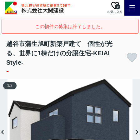
0
お気に入り
この物件の募集は終了しました。
越谷市蒲生旭町新築戸建て 個性が光
る、世界に1棟だけの分譲住宅-KEIAI
Style-
-
1
/
2