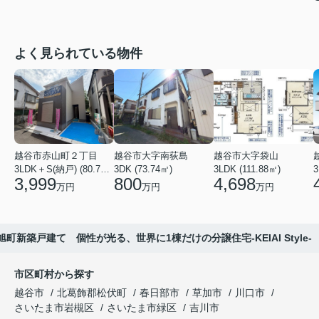
よく見られている物件
越谷市赤山町２丁目
越谷市大字南荻島
越谷市大字袋山
3LDK＋S(納戸) (80.79㎡)
3DK (73.74㎡)
3LDK (111.88㎡)
3
3,999
800
4,698
万円
万円
万円
町新築戸建て 個性が光る、世界に1棟だけの分譲住宅-KEIAI Style-
市区町村から探す
越谷市
北葛飾郡松伏町
春日部市
草加市
川口市
さいたま市岩槻区
さいたま市緑区
吉川市