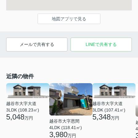
地図アプリで見る
メールで共有する
LINEで共有する
近隣の物件
越谷市大字大道
越谷市大字大道
3LDK (108.23㎡)
3LDK (107.41㎡)
5,048
5,348
万円
万円
越谷市大字恩間
4LDK (118.41㎡)
4
3,980
万円