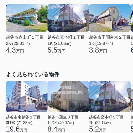
越谷市赤山町１丁目
越谷市宮本町１丁目
越谷市千間台東２丁目
2K (29.81㎡)
1K (21.06㎡)
1
1K (19.87㎡)
4.3
5.5
3.8
万円
万円
万円
よく見られている物件
越谷市南越谷２丁目
越谷市蒲生３丁目
越谷市宮本町１丁目
3LDK (71.88㎡)
1LDK (40.07㎡)
1K (22.14㎡)
2
19.6
8.4
5.2
万円
万円
万円