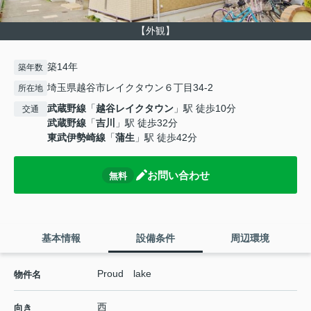
【外観】
築14年
築年数
埼玉県越谷市レイクタウン６丁目34-2
所在地
武蔵野線
「
越谷レイクタウン
」駅 徒歩10分
交通
武蔵野線
「
吉川
」駅 徒歩32分
東武伊勢崎線
「
蒲生
」駅 徒歩42分
お問い合わせ
無料
基本情報
設備条件
周辺環境
Proud lake
物件名
西
向き