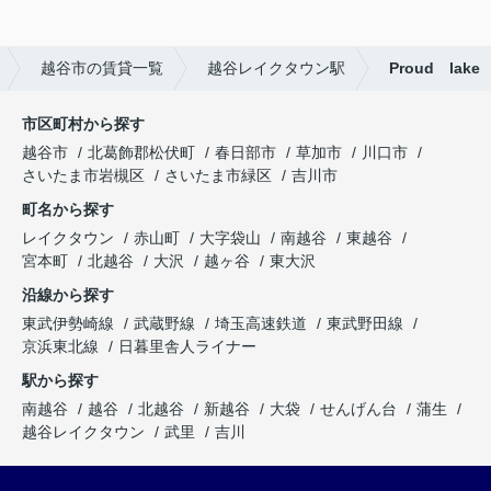
越谷市の賃貸一覧
越谷レイクタウン駅
Proud lake
市区町村から探す
越谷市
北葛飾郡松伏町
春日部市
草加市
川口市
さいたま市岩槻区
さいたま市緑区
吉川市
町名から探す
レイクタウン
赤山町
大字袋山
南越谷
東越谷
宮本町
北越谷
大沢
越ヶ谷
東大沢
沿線から探す
東武伊勢崎線
武蔵野線
埼玉高速鉄道
東武野田線
京浜東北線
日暮里舎人ライナー
駅から探す
南越谷
越谷
北越谷
新越谷
大袋
せんげん台
蒲生
越谷レイクタウン
武里
吉川