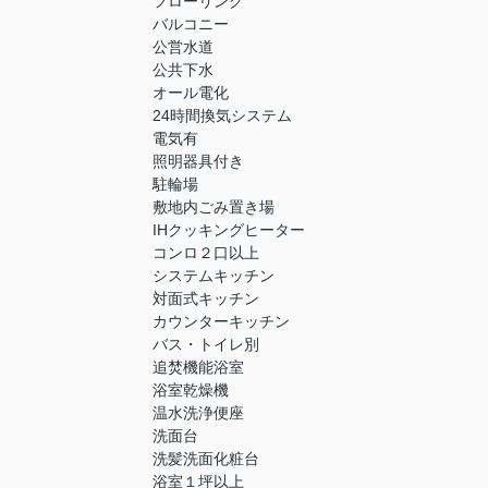
フローリング
バルコニー
公営水道
公共下水
オール電化
24時間換気システム
電気有
照明器具付き
駐輪場
敷地内ごみ置き場
IHクッキングヒーター
コンロ２口以上
システムキッチン
対面式キッチン
カウンターキッチン
バス・トイレ別
追焚機能浴室
浴室乾燥機
温水洗浄便座
洗面台
洗髪洗面化粧台
浴室１坪以上