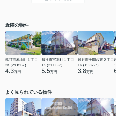
近隣の物件
越谷市赤山町１丁目
越谷市宮本町１丁目
越谷市千間台東２丁目
2K (29.81㎡)
1K (21.06㎡)
1
1K (19.87㎡)
4.3
5.5
3.8
万円
万円
万円
よく見られている物件