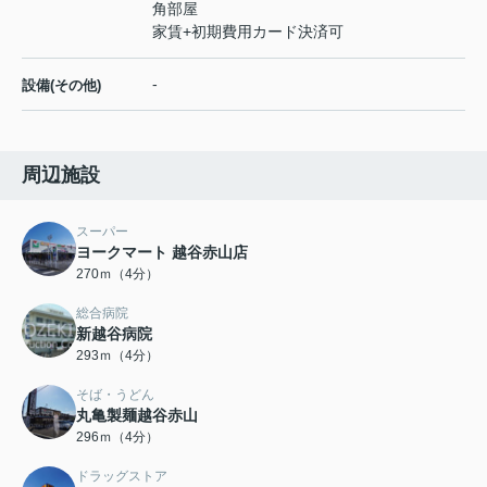
角部屋
家賃+初期費用カード決済可
-
設備(その他)
周辺施設
スーパー
ヨークマート 越谷赤山店
270ｍ（4分）
総合病院
新越谷病院
293ｍ（4分）
そば・うどん
丸亀製麺越谷赤山
296ｍ（4分）
ドラッグストア