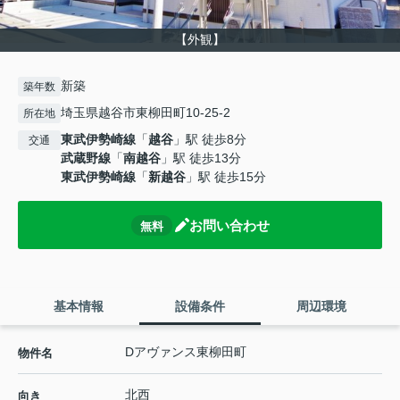
【外観】
新築
築年数
埼玉県越谷市東柳田町10-25-2
所在地
東武伊勢崎線
「
越谷
」駅 徒歩8分
交通
武蔵野線
「
南越谷
」駅 徒歩13分
東武伊勢崎線
「
新越谷
」駅 徒歩15分
お問い合わせ
無料
基本情報
設備条件
周辺環境
Dアヴァンス東柳田町
物件名
北西
向き