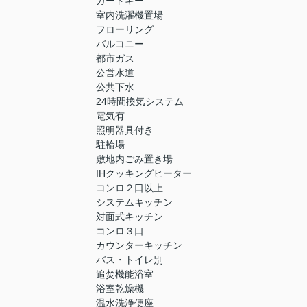
カードキー
室内洗濯機置場
フローリング
バルコニー
都市ガス
公営水道
公共下水
24時間換気システム
電気有
照明器具付き
駐輪場
敷地内ごみ置き場
IHクッキングヒーター
コンロ２口以上
システムキッチン
対面式キッチン
コンロ３口
カウンターキッチン
バス・トイレ別
追焚機能浴室
浴室乾燥機
温水洗浄便座