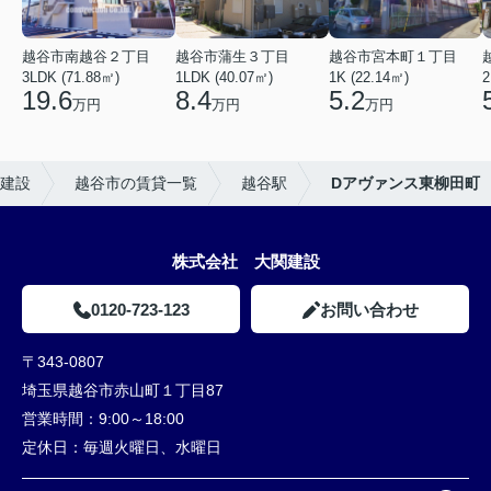
越谷市南越谷２丁目
越谷市蒲生３丁目
越谷市宮本町１丁目
3LDK (71.88㎡)
1LDK (40.07㎡)
1K (22.14㎡)
2
19.6
8.4
5.2
万円
万円
万円
建設
越谷市の賃貸一覧
越谷駅
Dアヴァンス東柳田町
株式会社 大関建設
0120-723-123
お問い合わせ
〒343-0807
埼玉県越谷市赤山町１丁目87
営業時間：
9:00～18:00
定休日：
毎週火曜日、水曜日