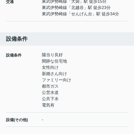
東武伊勢崎線
「
大袋
」駅 徒歩15分
交通
東武伊勢崎線
「
北越谷
」駅 徒歩23分
東武伊勢崎線
「
せんげん台
」駅 徒歩34分
設備条件
陽当り良好
設備条件
閑静な住宅地
女性向け
新婚さん向け
ファミリー向け
都市ガス
公営水道
公共下水
電気有
-
設備(その他)