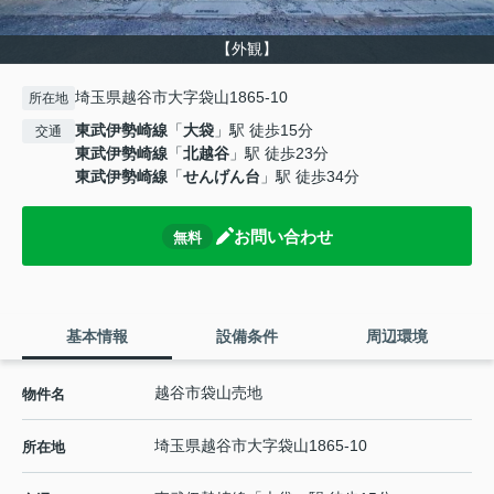
【外観】
埼玉県越谷市大字袋山1865-10
所在地
東武伊勢崎線
「
大袋
」駅 徒歩15分
交通
東武伊勢崎線
「
北越谷
」駅 徒歩23分
東武伊勢崎線
「
せんげん台
」駅 徒歩34分
お問い合わせ
無料
基本情報
設備条件
周辺環境
越谷市袋山売地
物件名
埼玉県
越谷市
大字袋山
1865-10
所在地