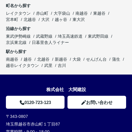
町名から探す
レイクタウン
赤山町
大字袋山
南越谷
東越谷
宮本町
北越谷
大沢
越ヶ谷
東大沢
沿線から探す
東武伊勢崎線
武蔵野線
埼玉高速鉄道
東武野田線
京浜東北線
日暮里舎人ライナー
駅から探す
南越谷
越谷
北越谷
新越谷
大袋
せんげん台
蒲生
越谷レイクタウン
武里
吉川
株式会社 大関建設
0120-723-123
お問い合わせ
〒343-0807
埼玉県越谷市赤山町１丁目87
営業時間：
9:00～18:00