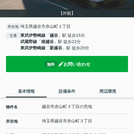
【外観】
埼玉県越谷市赤山町３丁目
所在地
東武伊勢崎線
「
越谷
」駅 徒歩15分
交通
武蔵野線
「
南越谷
」駅 徒歩22分
東武伊勢崎線
「
新越谷
」駅 徒歩20分
お問い合わせ
無料
基本情報
設備条件
周辺環境
越谷市赤山町３丁目の売地
物件名
埼玉県
越谷市
赤山町
３丁目
所在地