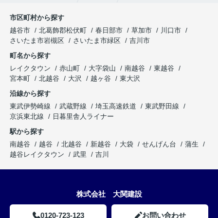
市区町村から探す
越谷市
北葛飾郡松伏町
春日部市
草加市
川口市
さいたま市岩槻区
さいたま市緑区
吉川市
町名から探す
レイクタウン
赤山町
大字袋山
南越谷
東越谷
宮本町
北越谷
大沢
越ヶ谷
東大沢
沿線から探す
東武伊勢崎線
武蔵野線
埼玉高速鉄道
東武野田線
京浜東北線
日暮里舎人ライナー
駅から探す
南越谷
越谷
北越谷
新越谷
大袋
せんげん台
蒲生
越谷レイクタウン
武里
吉川
株式会社 大関建設
0120-723-123
お問い合わせ