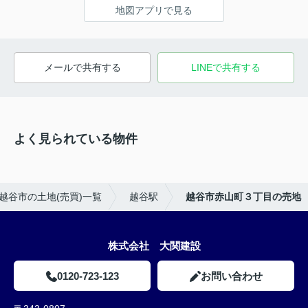
地図アプリで見る
メールで共有する
LINEで共有する
よく見られている物件
越谷市の土地(売買)一覧
越谷駅
越谷市赤山町３丁目の売地
株式会社 大関建設
0120-723-123
お問い合わせ