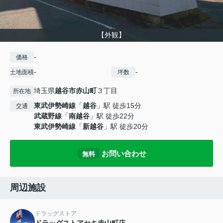
【外観】
-
価格
-
-
土地面積
坪数
埼玉県
越谷市
赤山町
３丁目
所在地
東武伊勢崎線
「
越谷
」駅 徒歩15分
交通
武蔵野線
「
南越谷
」駅 徒歩22分
東武伊勢崎線
「
新越谷
」駅 徒歩20分
お問い合わせ
無料
周辺施設
ドラッグストア