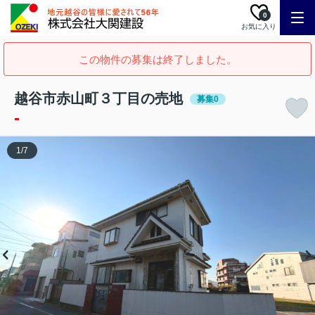
0
お気に入り
この物件の募集は終了しました。
越谷市赤山町３丁目の売地
募集0
-
1
/
7