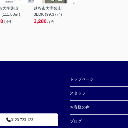
市大字袋山
越谷市大字袋山
 (111.88㎡)
3LDK (99.37㎡)
98
3,280
万円
万円
トップページ
スタッフ
お客様の声
0120-723-123
ブログ