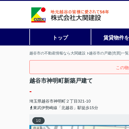
トップ
賃貸物件
越谷市の不動産情報なら大関建設
越谷市の戸建(売買)一覧
この物
越谷市神明町新築戸建て
-
埼玉県
越谷市
神明町
２丁目321-10
東武伊勢崎線「北越谷」駅徒歩15分
1
/
2