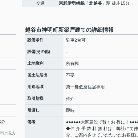
東武伊勢崎線
「
北越谷
」駅 徒歩15分
交通
越谷市神明町新築戸建ての詳細情報
設備条件
駐車2台可
設備(その他)
-
土地権利
所有権
国土法届出
不要
用途地域
第一種低層住居専用
取引態様
仲介
引渡し
即時
5分
備考
●●●●●●大関建設で賢くお 得に！●●●●
◆仲 介 手 数 料 無 料は、弊社にて仲
情報の見方
介、ご案内させていただいたお客様