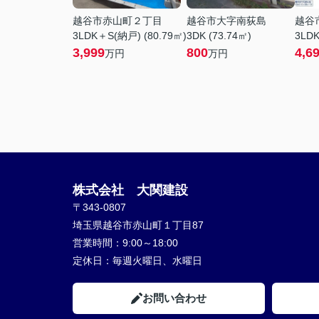
越谷市赤山町２丁目
越谷市大字南荻島
越谷
3LDK＋S(納戸) (80.79㎡)
3DK (73.74㎡)
3LDK
3,999
800
4,6
万円
万円
株式会社 大関建設
〒343-0807
埼玉県越谷市赤山町１丁目87
営業時間：
9:00～18:00
定休日：
毎週火曜日、水曜日
お問い合わせ