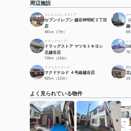
周辺施設
コンビニエンスストア
ス
セブンイレブン 越谷神明町２丁目
（
店
越
481ｍ（7分）
6
ドラッグストア
レ
ドラッグストア マツモトキヨシ
G
北越谷店
7
739ｍ（10分）
ファーストフード
郵
マクドナルド ４号線越谷店
北
925ｍ（12分）
1
よく見られている物件