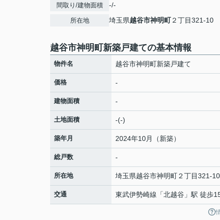
-/-
間取り/建物面積
埼玉県
越谷市
神明町
２丁目321-10
所在地
越谷市神明町新築戸建ての基本情報
物件名
越谷市神明町新築戸建て
価格
-
建物面積
-
土地面積
-(-)
築年月
2024年10月（新築）
総戸数
-
所在地
埼玉県
越谷市
神明町
２丁目321-10
交通
東武伊勢崎線
「
北越谷
」駅 徒歩1