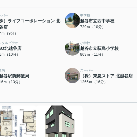
ーパー
中学校
株）ライフコーポレーション 北
越谷市立西中学校
谷店
729ｍ（10分）
97ｍ（9分）
ンタルビデオ
小学校
EO北越谷店
越谷市立荻島小学校
61ｍ（10分）
863ｍ（11分）
便局
スーパー
越谷駅前郵便局
（株）東急ストア 北越谷店
016ｍ（13分）
1265ｍ（16分）