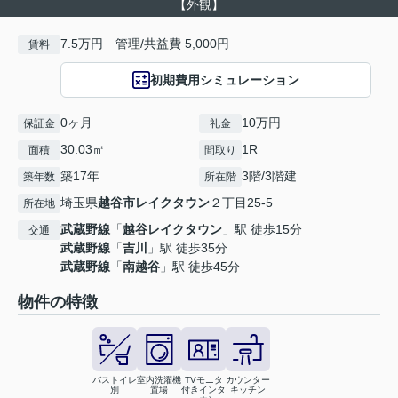
【外観】
7.5万円 管理/共益費 5,000円
賃料
初期費用シミュレーション
0ヶ月
10万円
保証金
礼金
30.03㎡
1R
面積
間取り
築17年
3階/3階建
築年数
所在階
埼玉県
越谷市
レイクタウン
２丁目25-5
所在地
武蔵野線
「
越谷レイクタウン
」駅 徒歩15分
交通
武蔵野線
「
吉川
」駅 徒歩35分
武蔵野線
「
南越谷
」駅 徒歩45分
物件の特徴
バストイレ
室内洗濯機
TVモニタ
カウンター
別
置場
付きインタ
キッチン