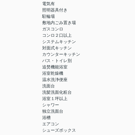
電気有
照明器具付き
駐輪場
敷地内ごみ置き場
ガスコンロ
コンロ２口以上
システムキッチン
対面式キッチン
カウンターキッチン
バス・トイレ別
追焚機能浴室
浴室乾燥機
温水洗浄便座
洗面台
洗髪洗面化粧台
浴室１坪以上
シャワー
独立洗面台
浴槽
エアコン
シューズボックス