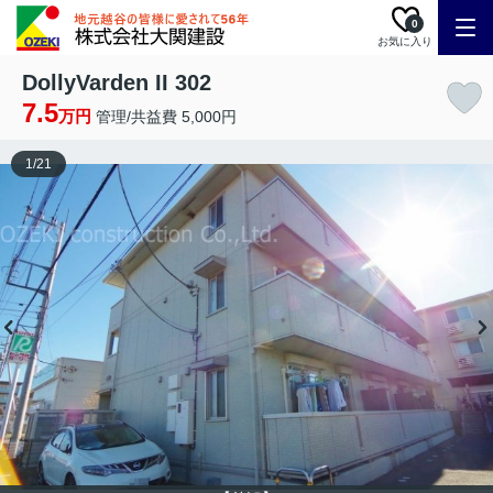
0
お気に入り
DollyVarden II 302
7.5
万円
管理/共益費 5,000円
1
/
21