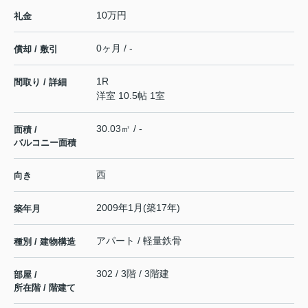
10万円
礼金
0ヶ月 / -
償却 / 敷引
1R
間取り / 詳細
洋室 10.5帖 1室
30.03㎡ / -
面積 /
バルコニー面積
西
向き
2009年1月(築17年)
築年月
アパート / 軽量鉄骨
種別 / 建物構造
302 / 3階 / 3階建
部屋 /
所在階 / 階建て