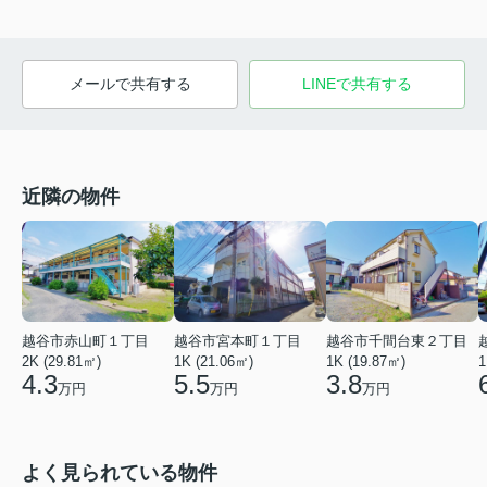
メールで共有する
LINEで共有する
近隣の物件
越谷市赤山町１丁目
越谷市宮本町１丁目
越谷市千間台東２丁目
2K (29.81㎡)
1K (21.06㎡)
1
1K (19.87㎡)
4.3
5.5
3.8
万円
万円
万円
よく見られている物件