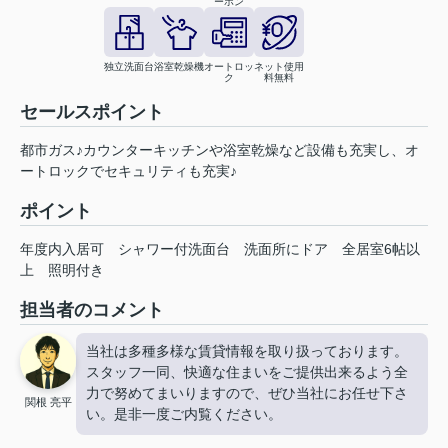
ーホン
独立洗面台
浴室乾燥機
オートロッ
ネット使用
ク
料無料
セールスポイント
都市ガス♪カウンターキッチンや浴室乾燥など設備も充実し、オ
ートロックでセキュリティも充実♪
ポイント
年度内入居可
シャワー付洗面台
洗面所にドア
全居室6帖以
上
照明付き
担当者のコメント
当社は多種多様な賃貸情報を取り扱っております。
スタッフ一同、快適な住まいをご提供出来るよう全
力で努めてまいりますので、ぜひ当社にお任せ下さ
関根 亮平
い。是非一度ご内覧ください。