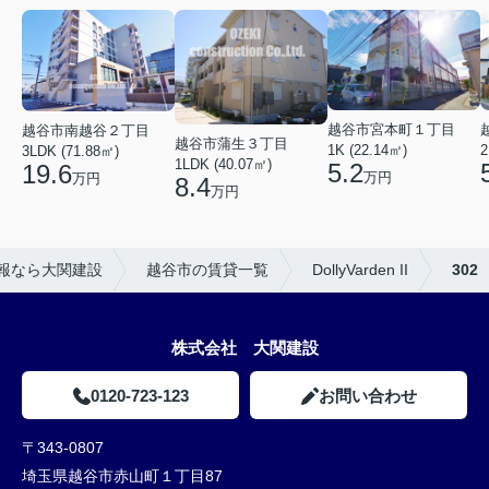
越谷市宮本町１丁目
越谷市南越谷２丁目
越谷市蒲生３丁目
2
1K (22.14㎡)
3LDK (71.88㎡)
1LDK (40.07㎡)
5.2
19.6
万円
万円
8.4
万円
報なら大関建設
越谷市の賃貸一覧
DollyVarden II
302
株式会社 大関建設
0120-723-123
お問い合わせ
〒343-0807
埼玉県越谷市赤山町１丁目87