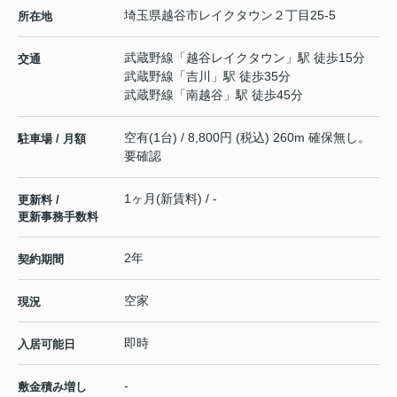
埼玉県
越谷市
レイクタウン
２丁目25-5
所在地
武蔵野線
「
越谷レイクタウン
」駅 徒歩15分
交通
武蔵野線
「
吉川
」駅 徒歩35分
武蔵野線
「
南越谷
」駅 徒歩45分
空有(1台) / 8,800円 (税込) 260m 確保無し。
駐車場 / 月額
要確認
1ヶ月(新賃料) / -
更新料 /
更新事務手数料
2年
契約期間
空家
現況
即時
入居可能日
-
敷金積み増し