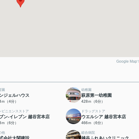
Google Ma
育園
幼稚園
ンジェルハウス
萩原第一幼稚園
64ｍ（4分）
428ｍ（6分）
ンビニエンスストア
ドラッグストア
ブン‐イレブン 越谷宮本店
ウエルシア 越谷宮本店
63ｍ（6分）
466ｍ（6分）
の他
総合病院
式会社大関建設
越谷ふれあいクリニック