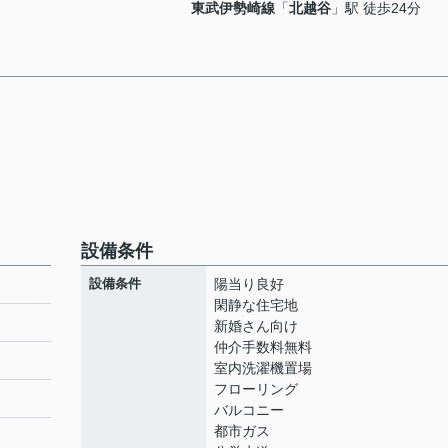
東武伊勢崎線
「
北越谷
」駅 徒歩24分
設備条件
設備条件
陽当り良好
閑静な住宅地
新婚さん向け
仲介手数料無料
室内洗濯機置場
フローリング
バルコニー
都市ガス