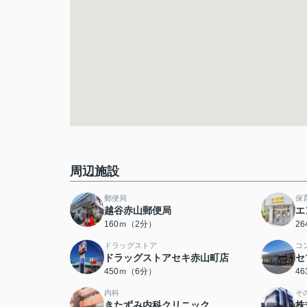
周辺施設
郵便局
保
越谷赤山郵便局
エ
160ｍ（2分）
2
ドラッグストア
コ
ドラッグストアセキ赤山町店
セ
450ｍ（6分）
4
内科
そ
きたずみ内科クリニック
株