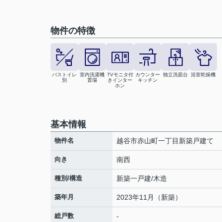
物件の特徴
バストイレ
室内洗濯機
TVモニタ付
カウンター
独立洗面台
浴室乾燥機
別
置場
きインター
キッチン
ホン
基本情報
物件名
越谷市赤山町一丁目新築戸建て
向き
南西
種別/構造
新築一戸建/木造
築年月
2023年11月（新築）
総戸数
-