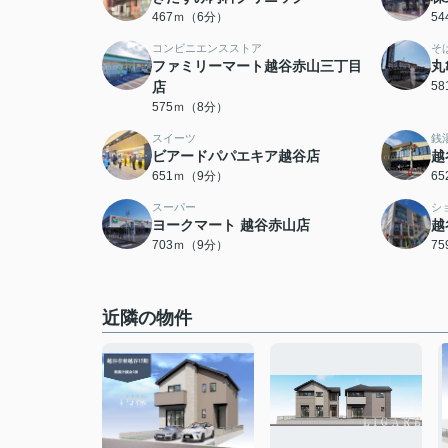
467ｍ（6分）
5
コンビニエンスストア
そ
ファミリーマート越谷赤山三丁目
丸
店
5
575ｍ（8分）
スイーツ
銭
ビアードパパエキア越谷店
越
651ｍ（9分）
6
スーパー
シ
ヨークマート 越谷赤山店
越
703ｍ（9分）
7
近隣の物件