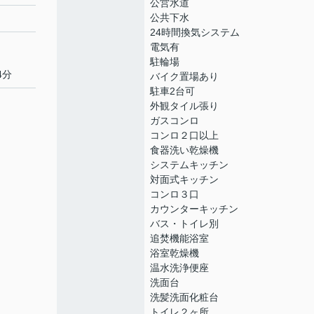
公営水道
公共下水
24時間換気システム
電気有
駐輪場
4分
バイク置場あり
駐車2台可
外観タイル張り
ガスコンロ
コンロ２口以上
食器洗い乾燥機
システムキッチン
対面式キッチン
コンロ３口
カウンターキッチン
バス・トイレ別
追焚機能浴室
浴室乾燥機
温水洗浄便座
洗面台
洗髪洗面化粧台
トイレ２ヶ所