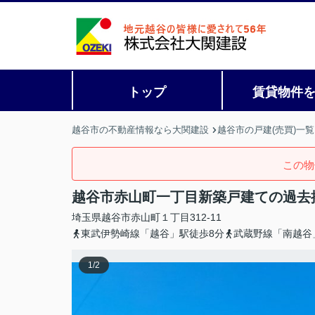
トップ
賃貸物件
越谷市の不動産情報なら大関建設
越谷市の戸建(売買)一覧
この物
越谷市赤山町一丁目新築戸建ての過去
埼玉県
越谷市
赤山町
１丁目312-11
東武伊勢崎線「越谷」駅徒歩8分
武蔵野線「南越谷
1
/
2