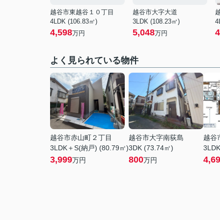
越谷市東越谷１０丁目
越谷市大字大道
4LDK (106.83㎡)
3LDK (108.23㎡)
4
4,598
5,048
4
万円
万円
よく見られている物件
越谷市赤山町２丁目
越谷市大字南荻島
越谷
3LDK＋S(納戸) (80.79㎡)
3DK (73.74㎡)
3LDK
3,999
800
4,6
万円
万円