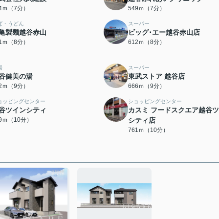
44ｍ（7分）
549ｍ（7分）
ば・うどん
スーパー
亀製麺越谷赤山
ビッグ･エー越谷赤山店
81ｍ（8分）
612ｍ（8分）
湯
スーパー
谷健美の湯
東武ストア 越谷店
52ｍ（9分）
666ｍ（9分）
ョッピングセンター
ショッピングセンター
谷ツインシティ
カスミ フードスクエア越谷
59ｍ（10分）
シティ店
761ｍ（10分）