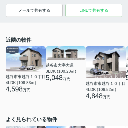
メールで共有する
LINEで共有する
近隣の物件
越谷市大字大道
3LDK (108.23㎡)
3
5,048
越谷市東越谷１０丁目
万円
4LDK (106.83㎡)
越谷市東越谷１０丁目
4,598
4LDK (106.52㎡)
万円
4,848
万円
よく見られている物件