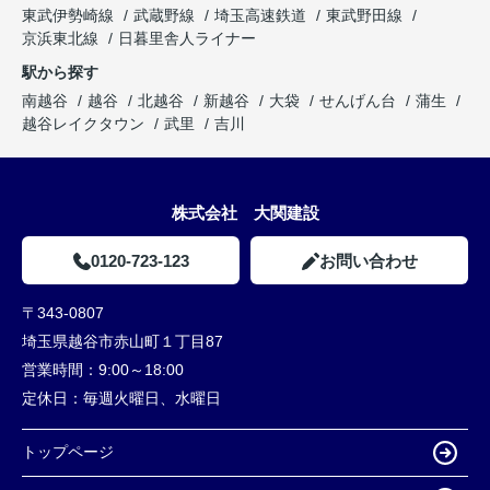
東武伊勢崎線
武蔵野線
埼玉高速鉄道
東武野田線
京浜東北線
日暮里舎人ライナー
駅から探す
南越谷
越谷
北越谷
新越谷
大袋
せんげん台
蒲生
越谷レイクタウン
武里
吉川
株式会社 大関建設
0120-723-123
お問い合わせ
〒343-0807
埼玉県越谷市赤山町１丁目87
営業時間：
9:00～18:00
定休日：
毎週火曜日、水曜日
トップページ