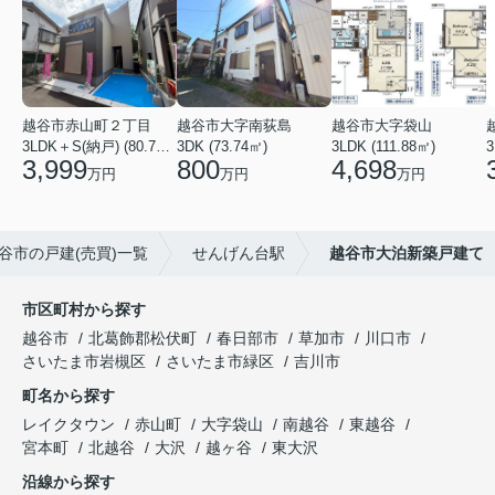
越谷市赤山町２丁目
越谷市大字南荻島
越谷市大字袋山
3LDK＋S(納戸) (80.79㎡)
3DK (73.74㎡)
3LDK (111.88㎡)
3
3,999
800
4,698
万円
万円
万円
谷市の戸建(売買)一覧
せんげん台駅
越谷市大泊新築戸建て
市区町村から探す
越谷市
北葛飾郡松伏町
春日部市
草加市
川口市
さいたま市岩槻区
さいたま市緑区
吉川市
町名から探す
レイクタウン
赤山町
大字袋山
南越谷
東越谷
宮本町
北越谷
大沢
越ヶ谷
東大沢
沿線から探す