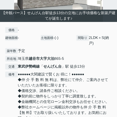
【外観パース】せんげん台駅徒歩13分の立地にお手頃価格な新築戸建
てが誕生します♪
-
価格
-
-(-)
2LDK＋S(納
建物面積
土地面積
間取り
戸)
予定
築年数
埼玉県
越谷市
大字大泊
865-5
所在地
東武伊勢崎線
「
せんげん台
」駅 徒歩13分
交通
●●●●●●大関建設で賢くお 得に！●●●●●●
備考
◆仲 介 手 数 料 無 料は、弊社にて仲介、ご案内させて
いただいたお客様に限ります。
◆価格交渉、諸条件ご相談ください。
◆契約前に物件をしっかり丁寧に調査致します。
◆金融機関との住宅ローン金利交渉もお任せください。
◆弊社ホームページに掲載以外の物件も仲 介 手 数 料
【無 料】でお取り扱いいたしております。お気軽にお